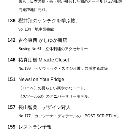
東京：日本の食・茶・宿が融合した和のオーベルジュが旧無
門庵跡地に完成。
138
櫻井翔のケンチクを学ぶ旅。
vol.134 地中図書館
142
古今東西 かしゆか商店
Buying No.61 立体刺繍のアクセサリー
146
祐真朋樹 Miracle Closet
No.199 ヘザウィック・スタジオ展：共感する建築
151
News! on Your Fridge
〈ロエベ〉の夏らしい爽やかなトート。
《スツール60》のアニバーサリーモデル。
157
長山智美 デザイン狩人
No.177 カッシーナ・ディテールの「POST SCRIPTUM」
159
レストラン予報