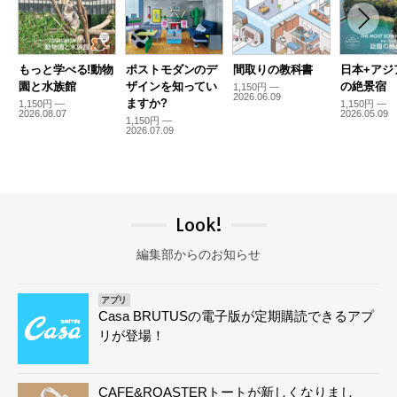
もっと学べる!動物
ポストモダンのデ
間取りの教科書
日本+アジ
園と水族館
ザインを知ってい
の絶景宿
1,150円 —
2026.06.09
ますか?
1,150円 —
1,150円 —
2026.08.07
2026.05.09
1,150円 —
2026.07.09
Look!
編集部からのお知らせ
アプリ
Casa BRUTUSの電子版が定期購読できるアプ
リが登場！
CAFE&ROASTERトートが新しくなりまし