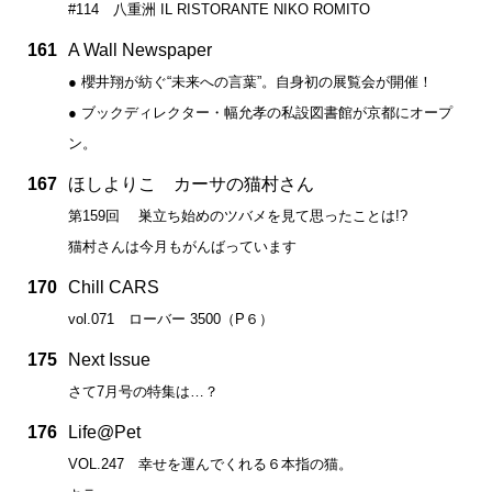
#114 八重洲 IL RISTORANTE NIKO ROMITO
161
A Wall Newspaper
● 櫻井翔が紡ぐ“未来への言葉”。自身初の展覧会が開催！
● ブックディレクター・幅允孝の私設図書館が京都にオープ
ン。
167
ほしよりこ カーサの猫村さん
第159回 巣立ち始めのツバメを見て思ったことは!?
猫村さんは今月もがんばっています
170
Chill CARS
vol.071 ローバー 3500（P６）
175
Next Issue
さて7月号の特集は…？
176
Life@Pet
VOL.247 幸せを運んでくれる６本指の猫。