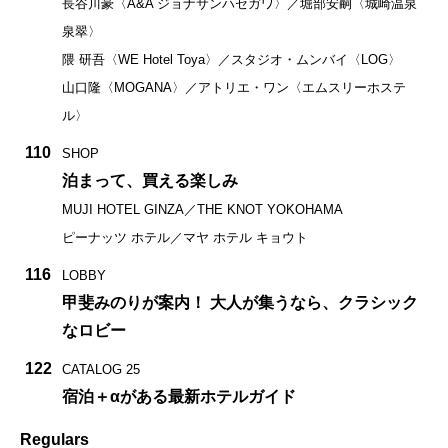
長谷川豪〈A&A ジョナサンハセガワ〉／堀部安嗣〈城崎温泉
泉翠〉
隈 研吾〈WE Hotel Toya〉／スタジオ・ムンバイ〈LOG〉
山口隆〈MOGANA〉／アトリエ・ワン〈エムスリーホステ
ル〉
110
SHOP
泊まって、買える楽しみ
MUJI HOTEL GINZA／THE KNOT YOKOHAMA
ピーナッツ ホテル／マヤ ホテル キョウト
116
LOBBY
甲斐みのりが案内！ 大人が集うなら、クラシック
なロビー
122
CATALOG 25
宿泊＋αがある最新ホテルガイド
Regulars