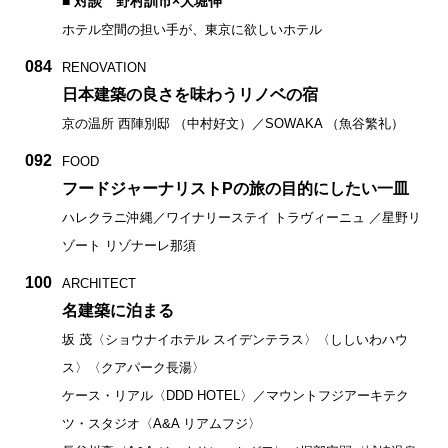
■ 対談 野村訓市×大堀伸
ホテル空間の担い手が、東京に欲しいホテル
084
RENOVATION
日本建築の良さを味わうリノベの宿
京の温所 西陣別邸 （中村好文）／SOWAKA （魚谷繁礼）
092
FOOD
フードジャーナリストPの旅の目的にしたい一皿
ハレクラニ沖縄／ワイナリーステイ トラヴィーニュ ／星野リ
ゾート リゾナーレ那須
100
ARCHITECT
名建築に泊まる
坂 茂〈ショウナイホテル スイデンテラス〉〈ししいわハウ
ス〉〈クアパーク長湯〉
ケース・リアル〈DDD HOTEL〉／マウントフジアーキテク
ツ・スタジオ〈A&A リアムフジ〉