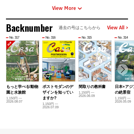
View More
Backnumber
View All
過去の号はこちらから
No. 317
No. 316
No. 315
No. 314
もっと学べる!動物
ポストモダンのデ
間取りの教科書
日本+アジ
園と水族館
ザインを知ってい
の絶景宿
1,150円 —
2026.06.09
ますか?
1,150円 —
1,150円 —
2026.08.07
2026.05.09
1,150円 —
2026.07.09