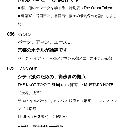
■ 櫻井翔のケンチクを学ぶ旅。特別版〈The Okura Tokyo〉
■ 建築家・谷口吉郎、谷口吉生親子の最高傑作が誕生しまし
た。
056
KYOTO
パーク、アマン、エース…
京都のホテルが話題です
パーク ハイアット 京都／アマン京都／エースホテル京都
072
HANG OUT
シティ派のための、街歩きの拠点
THE KNOT TOKYO Shinjuku〈新宿〉／MUSTARD HOTEL
〈渋谷、浅草〉
ザ ロイヤルパーク キャンバス 銀座８〈銀座〉／エンソウ ア
ンゴ〈京都〉
TRUNK（HOUSE）〈神楽坂〉