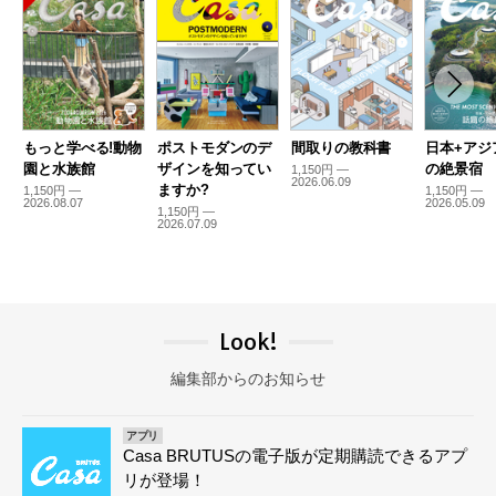
もっと学べる!動物
ポストモダンのデ
間取りの教科書
日本+アジ
園と水族館
ザインを知ってい
の絶景宿
1,150円 —
2026.06.09
ますか?
1,150円 —
1,150円 —
2026.08.07
2026.05.09
1,150円 —
2026.07.09
Look!
編集部からのお知らせ
アプリ
Casa BRUTUSの電子版が定期購読できるアプ
リが登場！