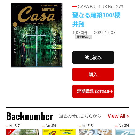
CASA BRUTUS No. 273
聖なる建築100/櫻
井翔
1,080円 — 2022.12.08
電子版あり
試し読み
購入
定期購読 (24%OFF)
Backnumber
View All
過去の号はこちらから
No. 317
No. 316
No. 315
No. 314