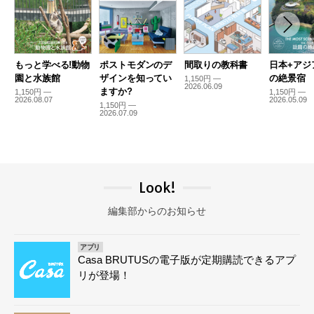
もっと学べる!動物
ポストモダンのデ
間取りの教科書
日本+アジ
園と水族館
ザインを知ってい
の絶景宿
1,150円 —
2026.06.09
ますか?
1,150円 —
1,150円 —
2026.08.07
2026.05.09
1,150円 —
2026.07.09
Look!
編集部からのお知らせ
アプリ
Casa BRUTUSの電子版が定期購読できるアプ
リが登場！