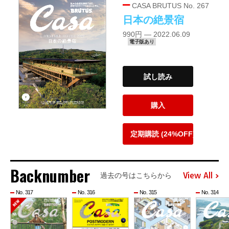
CASA BRUTUS No. 267
日本の絶景宿
990円 — 2022.06.09
電子版あり
試し読み
購入
定期購読 (24%OFF)
Backnumber
View All
過去の号はこちらから
No. 317
No. 316
No. 315
No. 314