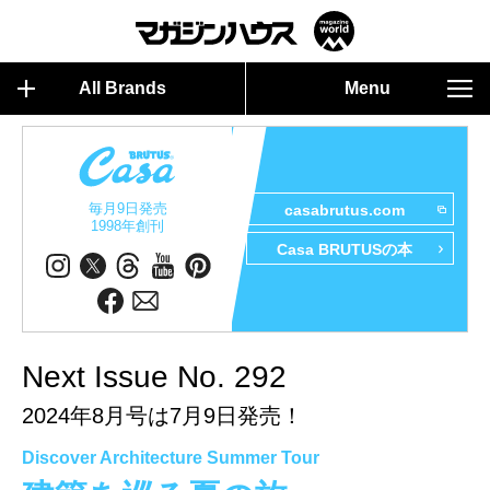
All Brands
Menu
毎月9日発売
casabrutus.com
1998年創刊
Casa BRUTUSの本
Next Issue No. 292
2024年8月号は7月9日発売！
Discover Architecture Summer Tour