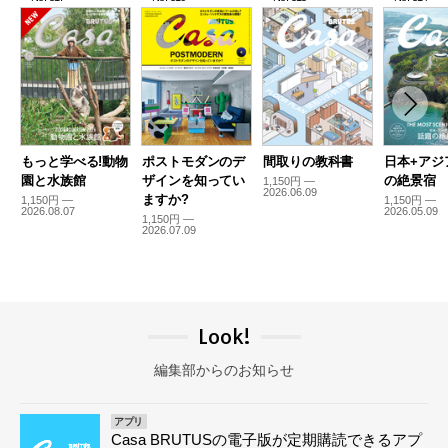
もっと学べる!動物
ポストモダンのデ
間取りの教科書
日本+アジ
園と水族館
ザインを知ってい
の絶景宿
1,150円 —
2026.06.09
ますか?
1,150円 —
1,150円 —
2026.08.07
2026.05.09
1,150円 —
2026.07.09
Look!
編集部からのお知らせ
アプリ
Casa BRUTUSの電子版が定期購読できるアプ