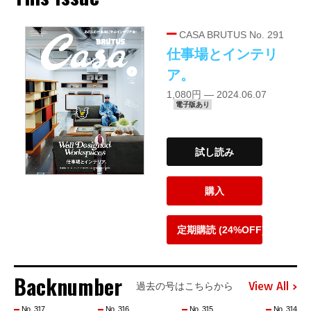
CASA BRUTUS No. 291
仕事場とインテリ
ア。
1,080円 — 2024.06.07
電子版あり
試し読み
購入
定期購読 (24%OFF)
Backnumber
View All
過去の号はこちらから
No. 317
No. 316
No. 315
No. 314