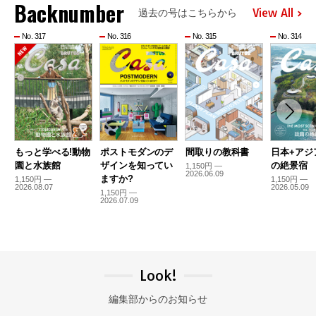
Backnumber
View All
過去の号はこちらから
No. 317
No. 316
No. 315
No. 314
もっと学べる!動物
ポストモダンのデ
間取りの教科書
日本+アジ
園と水族館
ザインを知ってい
の絶景宿
1,150円 —
2026.06.09
ますか?
1,150円 —
1,150円 —
2026.08.07
2026.05.09
1,150円 —
2026.07.09
Look!
編集部からのお知らせ