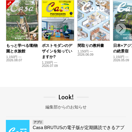
もっと学べる!動物
ポストモダンのデ
間取りの教科書
日本+アジ
園と水族館
ザインを知ってい
の絶景宿
1,150円 —
2026.06.09
ますか?
1,150円 —
1,150円 —
2026.08.07
2026.05.09
1,150円 —
2026.07.09
Look!
編集部からのお知らせ
アプリ
Casa BRUTUSの電子版が定期購読できるアプ