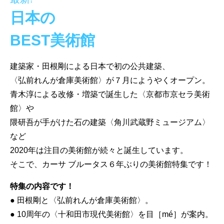
日本の
BEST美術館
建築家・田根剛による日本で初の公共建築、
〈弘前れんが倉庫美術館〉が７月にようやくオープン。
青木淳による改修・増築で誕生した〈京都市京セラ美術
館〉や
隈研吾が手がけた石の建築〈角川武蔵野ミュージアム〉
など
2020年は注目の美術館が続々と誕生しています。
そこで、カーサ ブルータス６年ぶりの美術館特集です！
特集の内容です！
● 田根剛と〈弘前れんが倉庫美術館〉。
● 10周年の〈十和田市現代美術館〉を目［mé］が案内。