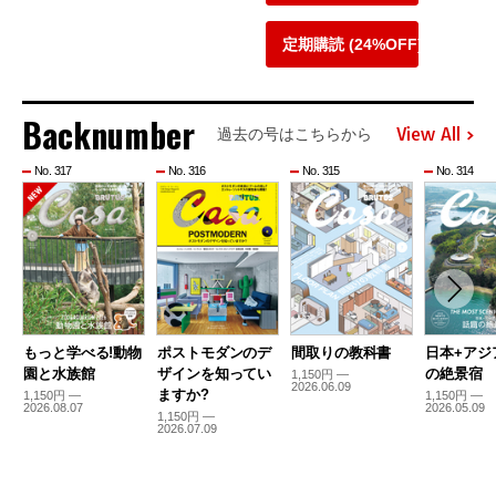
定期購読 (24%OFF)
Backnumber
View All
過去の号はこちらから
No. 317
No. 316
No. 315
No. 314
もっと学べる!動物
ポストモダンのデ
間取りの教科書
日本+アジ
園と水族館
ザインを知ってい
の絶景宿
1,150円 —
2026.06.09
ますか?
1,150円 —
1,150円 —
2026.08.07
2026.05.09
1,150円 —
2026.07.09