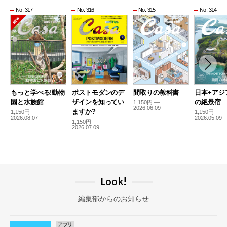
No. 317
No. 316
No. 315
No. 314
もっと学べる!動物
ポストモダンのデ
間取りの教科書
日本+アジ
園と水族館
ザインを知ってい
の絶景宿
1,150円 —
2026.06.09
ますか?
1,150円 —
1,150円 —
2026.08.07
2026.05.09
1,150円 —
2026.07.09
Look!
編集部からのお知らせ
アプリ