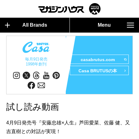
All Brands
Menu
毎月9日発売
casabrutus.com
1998年創刊
Casa BRUTUSの本
試し読み動画
4月9日発売号『安藤忠雄×人生』芦田愛菜、佐藤 健、又
吉直樹との対話が実現！