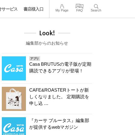
けサービス
書店様入口
My Page
FAQ
Search
Look!
編集部からのお知らせ
アプリ
Casa BRUTUSの電子版が定期
購読できるアプリが登場！
CAFE&ROASTERトートが新
しくなりました。 定期購読を
申し込 …
『カーサ ブルータス』編集部
が提供するwebマガジン