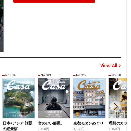
View All
No. 314
No. 313
No. 312
No. 311
日本+アジア 話題
音のいい部屋。
京都モダンめぐり
理想のカフ
の絶景宿
1,150円 —
1,150円 —
1,150円 —