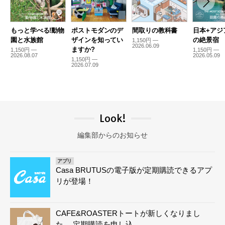
もっと学べる!動物
ポストモダンのデ
間取りの教科書
日本+アジ
園と水族館
ザインを知ってい
の絶景宿
1,150円 —
2026.06.09
ますか?
1,150円 —
1,150円 —
2026.08.07
2026.05.09
1,150円 —
2026.07.09
Look!
編集部からのお知らせ
アプリ
Casa BRUTUSの電子版が定期購読できるアプ
リが登場！
CAFE&ROASTERトートが新しくなりまし
た。 定期購読を申し込 …