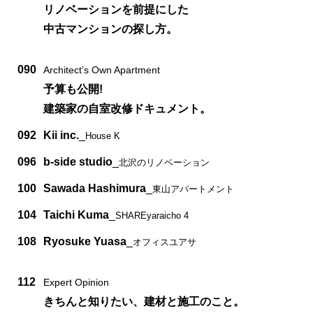
リノベーションを前提にした
中古マンションの探し方。
090
Architect’s Own Apartment
予算も公開!
建築家の自室改修ドキュメント。
092
Kii inc.
_
House K
096
b-side studio
_
北沢のリノベーション
100
Sawada Hashimura
_
東山アパートメント
104
Taichi Kuma
_
SHAREyaraicho 4
108
Ryosuke Yuasa
_
オフィスユアサ
112
Expert Opinion
きちんと知りたい、建材と施工のこと。