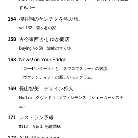
するバー。
154
櫻井翔のケンチクを学ぶ旅。
vol.132 雪ヶ谷の家
158
古今東西 かしゆか商店
Buying No.59 波紋のすり鉢
163
News! on Your Fridge
〈ローゼンタール〉と〈スワロフスキー〉の競演。
〈ヴァレンティノ〉の新しいモノグラム。
169
長山智美 デザイン狩人
No.175 クヴァドラ×ラフ・シモンズ 〈シェーカーシステ
ム〉
171
レストラン予報
#112 五反田 彬龍華66
173
A Wall Newspaper