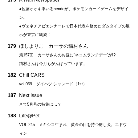
●佐藤オオキ率いるnendoが、ポケモンカードゲームをデザイ
ン。
●ヴェネチアビエンナーレで日本代表を務めたダムタイプの展
示が東京に凱旋！
179
ほしよりこ カーサの猫村さん
第157回 カーサさんのお昼に“ネコムランチデー”が!?
猫村さんは今月もがんばっています。
182
Chill CARS
vol.069 ダイハツ シャレード（1st）
187
Next Issue
さて5月号の特集は…？
188
Life@Pet
VOL.245 メキシコ生まれ、黄金の目を持つ癒し犬。エドウ
ィン