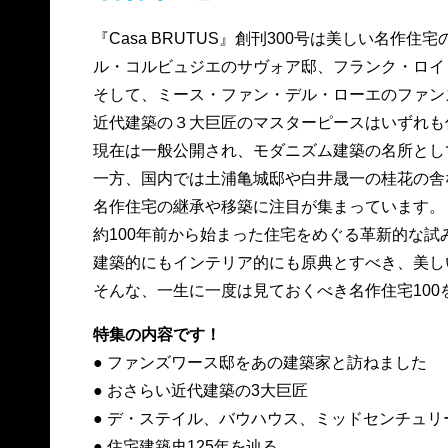
『Casa BRUTUS』創刊300号は美しい名作住
ル・コルビュジエのサヴォア邸、フランク・ロイ
そして、ミース・ファン・デル・ローエのファン
近代建築の３大巨匠のマスターピースはいずれも
現在は一般公開され、モダニズム建築の名所とし
一方、国内では土浦亀城邸や白井晟一の桂花の舎
名作住宅の継承や移築に注目が集まっています。
約100年前から始まった住宅をめぐる革新的な試
建築的にもインテリア的にも原典とすべき、美し
そんな、一生に一度は見ておくべき名作住宅100
特集の内容です！
● ファンズワース邸をあの建築家と訪ねました
● おさらい近代建築の3大巨匠
● デ・ステイル、バウハウス、ミッドセンチュリ
● 住宅建築史125年を辿る