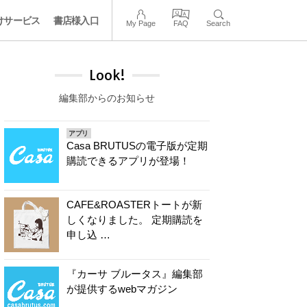
けサービス
書店様入口
My Page
FAQ
Search
Look!
編集部からのお知らせ
アプリ
Casa BRUTUSの電子版が定期
購読できるアプリが登場！
CAFE&ROASTERトートが新
しくなりました。 定期購読を
申し込 …
『カーサ ブルータス』編集部
が提供するwebマガジン