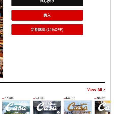
試し読み
購入
定期購読 (24%OFF)
View All
No. 314
No. 313
No. 312
No. 311