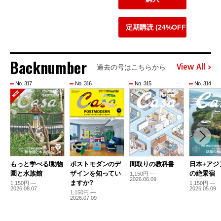
定期購読 (24%OFF)
Backnumber
View All
過去の号はこちらから
No. 317
No. 316
No. 315
No. 314
もっと学べる!動物
ポストモダンのデ
間取りの教科書
日本+アジ
園と水族館
ザインを知ってい
の絶景宿
1,150円 —
2026.06.09
ますか?
1,150円 —
1,150円 —
2026.08.07
2026.05.09
1,150円 —
2026.07.09