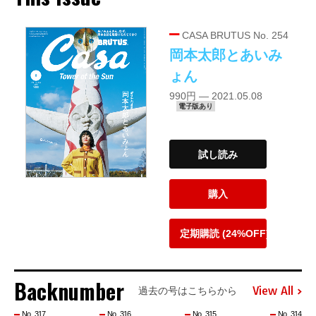
CASA BRUTUS No. 254
岡本太郎とあいみ
ょん
990円 — 2021.05.08
電子版あり
試し読み
購入
定期購読 (24%OFF)
Backnumber
View All
過去の号はこちらから
No. 317
No. 316
No. 315
No. 314