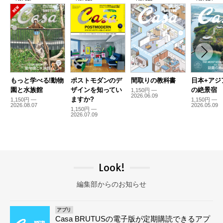
もっと学べる!動物
ポストモダンのデ
間取りの教科書
日本+アジ
園と水族館
ザインを知ってい
の絶景宿
1,150円 —
2026.06.09
ますか?
1,150円 —
1,150円 —
2026.08.07
2026.05.09
1,150円 —
2026.07.09
Look!
編集部からのお知らせ
アプリ
Casa BRUTUSの電子版が定期購読できるアプ