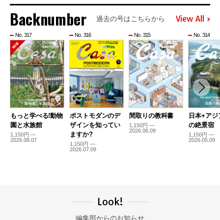
Backnumber
View All
過去の号はこちらから
No. 317
No. 316
No. 315
No. 314
もっと学べる!動物
ポストモダンのデ
間取りの教科書
日本+アジ
園と水族館
ザインを知ってい
の絶景宿
1,150円 —
2026.06.09
ますか?
1,150円 —
1,150円 —
2026.08.07
2026.05.09
1,150円 —
2026.07.09
Look!
編集部からのお知らせ