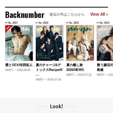
Backnumber
View All
過去の号はこちらから
No. 2507
No. 2506
No. 2505
No. 2504
愛とSEX/寺西拓人
夏のチャージ&デ
夏の癒し旅
整う腸活20
トックスRecipe/K
2026/NEWS
島健
980円 — 2026.08.05
…
880円 — 2026.07.22
880円 — 202
880円 — 2026.07.29
Look!