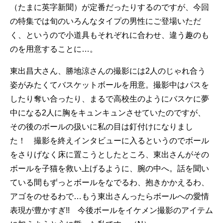
（たまに英字新聞）が定番だったりするのですが、今回
の特集では旬のいろんなタイプの男性にご登場いただ
く、というので小道具もそれぞれに合わせ、違う趣のも
のを用意することに…。
東出昌大さん、勝地涼さんの撮影には2人のじゃれ合う
姿がみたくてバスケットボールを用意。撮影中はパスを
したり奪い合ったり、まるで高校生のようにバスケに夢
中になる2人に胸をキュンキュンさせていたのですが、
その後のボールの扱いに私の目は釘付けになりまし
た！ 撮影を終えインタビューに入るというのでボール
をさりげなく床に置こうとしたところ、東出さんがその
ボールを子猫を救い上げるように、腕の中へ。話を聞い
ている間もずっとボールをなでるわ、抱きかかえるわ、
アゴをのせるわで…もう東出さんったらボールへの愛情
表現が豊かすぎ!! 今後ボールをイケメン撮影のアイテム