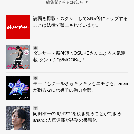
編集部からのお知らせ
誌面を撮影・スクショしてSNS等にアップする
ことは法律で禁止されています。
本
ダンサー・振付師 NOSUKEさんによる人気連
載“ダンエク”がMOOKに！
本
モードもクールさもキラキラもエモさも。anan
が撮るなにわ男子の魅力全部。
本
岡田准一の“頭の中”を覗き見ることができる
ananの人気連載が待望の書籍化