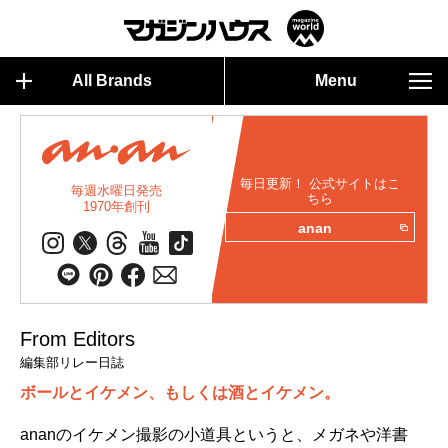
All Brands
Menu
毎日更新！ 公式サイトはこ
毎週水曜日発売
ちら
1970年創刊
anan
From Editors
編集部リレー日誌
ボールとイケメン、もしくは酒とイケメン。
ananのイケメン撮影の小道具というと、メガネや洋書