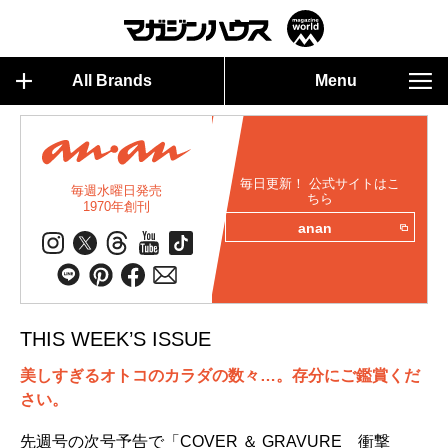
All Brands
Menu
毎日更新！ 公式サイトはこ
毎週水曜日発売
ちら
1970年創刊
anan
THIS WEEK’S ISSUE
美しすぎるオトコのカラダの数々…。存分にご鑑賞くだ
さい。
先週号の次号予告で「COVER ＆ GRAVURE 衝撃