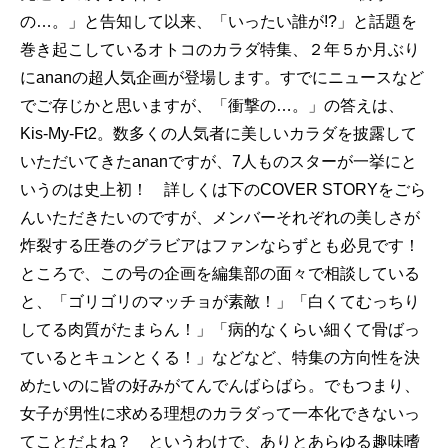
の…。」と告知して以来、「いったい誰が!?」と話題を
巻き起こしているオトコのカラダ特集、２年５か月ぶり
にananの超人気企画が登場します。すでにニュースなど
でご存じかと思いますが、「衝撃の…。」の答えは、
Kis-My-Ft2。数多くの人気者に美しいカラダを披露して
いただいてきたananですが、7人ものスターが一挙にと
いうのは史上初！ 詳しくは下のCOVER STORYをごら
んいただきたいのですが、メンバーそれぞれの美しさが
炸裂する圧巻のグラビアはファンならずとも必見です！
ところで、この号の企画を編集部の面々で相談している
と、「ゴリゴリのマッチョが素敵！」「白くてむっちり
してる肉質がたまらん！」「病的なくらい細くて骨ばっ
ているとキュンとくる！」などなど、特集の方向性を決
めたいのに皆の好みがてんでんばらばら。でもつまり、
女子が男性に求める理想のカラダって一本化できないっ
てことだよね？ というわけで、ありとあらゆる趣味嗜