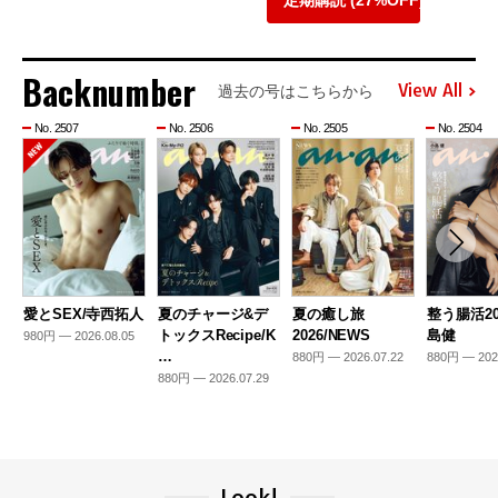
定期購読 (27%OFF)
Backnumber
View All
過去の号はこちらから
No. 2507
No. 2506
No. 2505
No. 2504
愛とSEX/寺西拓人
夏のチャージ&デ
夏の癒し旅
整う腸活20
トックスRecipe/K
2026/NEWS
島健
980円 — 2026.08.05
…
880円 — 2026.07.22
880円 — 202
880円 — 2026.07.29
Look!