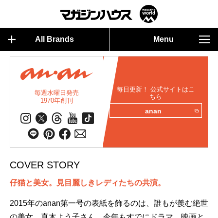
All Brands
Menu
毎日更新！ 公式サイトはこ
毎週水曜日発売
ちら
1970年創刊
anan
COVER STORY
仔猫と美女。見目麗しきレディたちの共演。
2015年のanan第一号の表紙を飾るのは、誰もが羨む絶世
の美女、真木よう子さん。今年もすでにドラマ、映画と