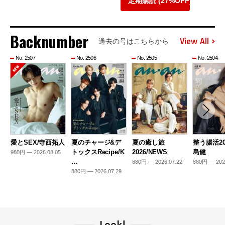
定期購読 (27%OFF)
Backnumber
View All
過去の号はこちらから
No. 2507
No. 2506
No. 2505
No. 2504
愛とSEX/寺西拓人
夏のチャージ&デ
夏の癒し旅
整う腸活20
トックスRecipe/K
2026/NEWS
島健
980円 — 2026.08.05
…
880円 — 2026.07.22
880円 — 202
880円 — 2026.07.29
Look!