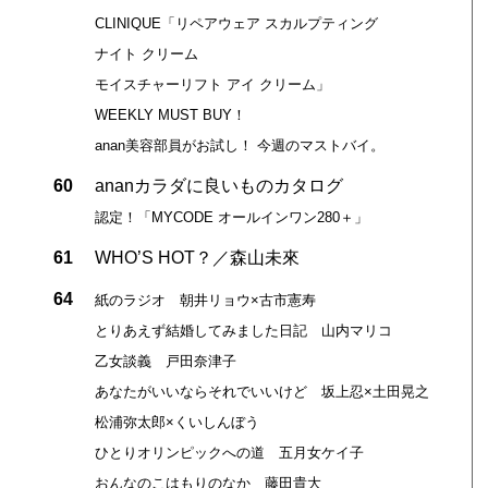
CLINIQUE「リペアウェア スカルプティング
ナイト クリーム
モイスチャーリフト アイ クリーム」
WEEKLY MUST BUY！
anan美容部員がお試し！ 今週のマストバイ。
60
ananカラダに良いものカタログ
認定！「MYCODE オールインワン280＋」
61
WHO’S HOT？／森山未來
64
紙のラジオ 朝井リョウ×古市憲寿
とりあえず結婚してみました日記 山内マリコ
乙女談義 戸田奈津子
あなたがいいならそれでいいけど 坂上忍×土田晃之
松浦弥太郎×くいしんぼう
ひとりオリンピックへの道 五月女ケイ子
おんなのこはもりのなか 藤田貴大