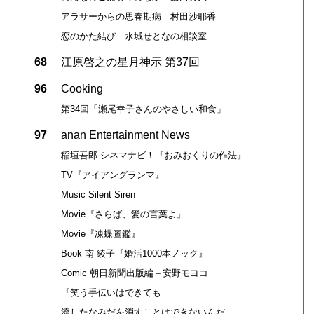
アラサーからの思春期病 村田沙耶香
恋のかた結び 水城せとなの相談室
68
江原啓之の星月神示 第37回
96
Cooking
第34回「瀬尾幸子さんのやさしい和食」
97
anan Entertainment News
稲垣吾郎 シネマナビ！『おみおくりの作法』
TV『アイアングランマ』
Music Silent Siren
Movie『さらば、愛の言葉よ』
Movie『凍蝶圖鑑』
Book 南 綾子『婚活1000本ノック』
Comic 朝日新聞出版編＋安野モヨコ
『笑う手伝いはできても
流したなみだを消すことはできないんだ