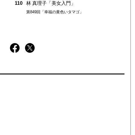
110
林 真理子「美女入門」
第849回「幸福の黄色いタマゴ」