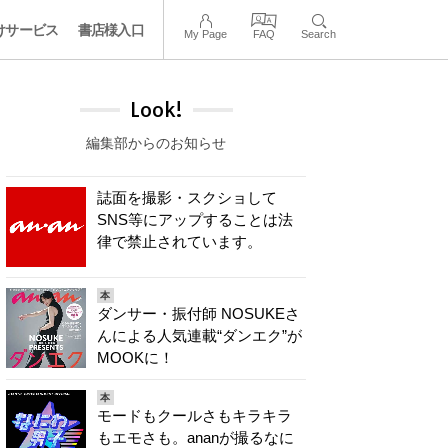
けサービス
書店様入口
My Page
FAQ
Search
Look!
編集部からのお知らせ
誌面を撮影・スクショして
SNS等にアップすることは法
律で禁止されています。
本
ダンサー・振付師 NOSUKEさ
んによる人気連載“ダンエク”が
MOOKに！
本
モードもクールさもキラキラ
もエモさも。ananが撮るなに