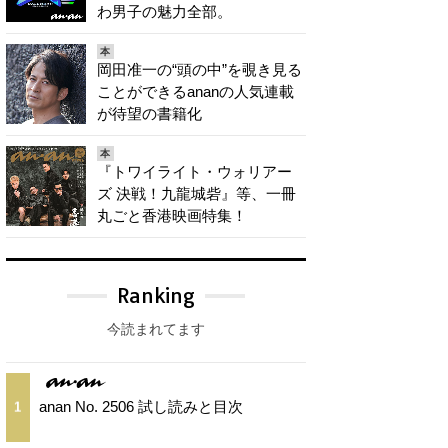
わ男子の魅力全部。
本
岡田准一の“頭の中”を覗き見る
ことができるananの人気連載
が待望の書籍化
本
『トワイライト・ウォリアー
ズ 決戦！九龍城砦』等、一冊
丸ごと香港映画特集！
Ranking
今読まれてます
anan No. 2506 試し読みと目次
1