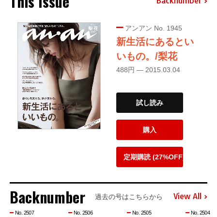
This Issue
Backnumber
アンアン No. 1945
新生活にあるとい
いもの。/梨花
488円 — 2015.03.04
試し読み
購入
定期購読 (27%OFF)
Backnumber
View All
過去の号はこちらから
No. 2507
No. 2506
No. 2505
No. 2504