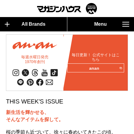
All Brands
Menu
毎日更新！ 公式サイトはこ
毎週水曜日発売
ちら
1970年創刊
anan
THIS WEEK’S ISSUE
新生活を輝かせる、
そんなアイテムを探して。
桜の季節も近づいて、徐々に春めいてきたこの頃。