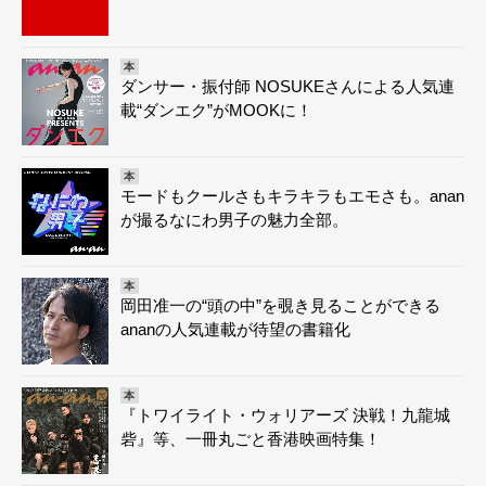
本
ダンサー・振付師 NOSUKEさんによる人気連
載“ダンエク”がMOOKに！
本
モードもクールさもキラキラもエモさも。anan
が撮るなにわ男子の魅力全部。
本
岡田准一の“頭の中”を覗き見ることができる
ananの人気連載が待望の書籍化
本
『トワイライト・ウォリアーズ 決戦！九龍城
砦』等、一冊丸ごと香港映画特集！