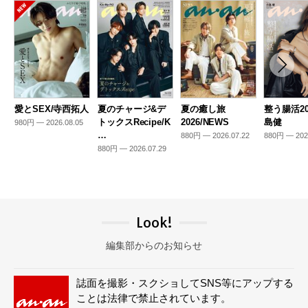
愛とSEX/寺西拓人
夏のチャージ&デ
夏の癒し旅
整う腸活20
トックスRecipe/K
2026/NEWS
島健
980円 — 2026.08.05
…
880円 — 2026.07.22
880円 — 202
880円 — 2026.07.29
Look!
編集部からのお知らせ
誌面を撮影・スクショしてSNS等にアップする
ことは法律で禁止されています。