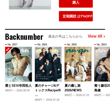
購入
定期購読 (27%OFF)
Backnumber
View All
過去の号はこちらから
No. 2507
No. 2506
No. 2505
No. 2504
愛とSEX/寺西拓人
夏のチャージ&デ
夏の癒し旅
整う腸活20
トックスRecipe/K
2026/NEWS
島健
980円 — 2026.08.05
…
880円 — 2026.07.22
880円 — 202
880円 — 2026.07.29