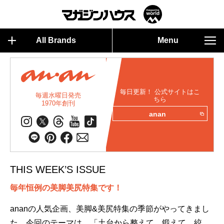
All Brands
Menu
毎日更新！ 公式サイトはこ
毎週水曜日発売
ちら
1970年創刊
anan
THIS WEEK’S ISSUE
毎年恒例の美脚美尻特集です！
ananの人気企画、美脚&美尻特集の季節がやってきまし
た。今回のテーマは、「土台から整えて、鍛えて、絞