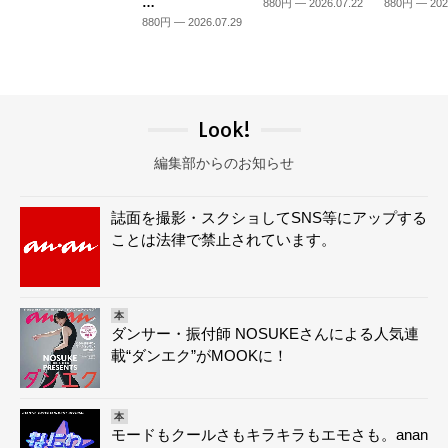
…
880円 — 2026.07.22
880円 — 202
880円 — 2026.07.29
Look!
編集部からのお知らせ
誌面を撮影・スクショしてSNS等にアップする
ことは法律で禁止されています。
本
ダンサー・振付師 NOSUKEさんによる人気連
載“ダンエク”がMOOKに！
本
モードもクールさもキラキラもエモさも。anan