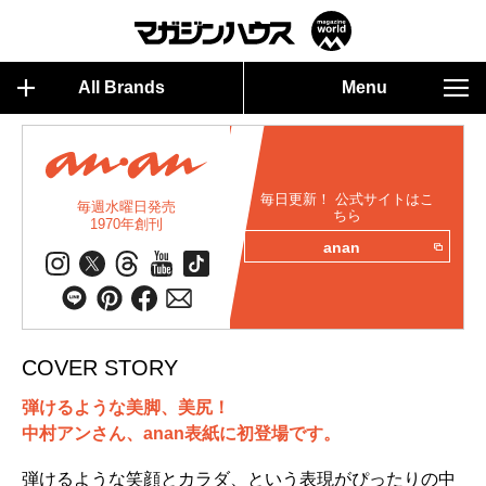
All Brands
Menu
毎日更新！ 公式サイトはこ
毎週水曜日発売
ちら
1970年創刊
anan
COVER STORY
弾けるような美脚、美尻！
中村アンさん、anan表紙に初登場です。
弾けるような笑顔とカラダ、という表現がぴったりの中