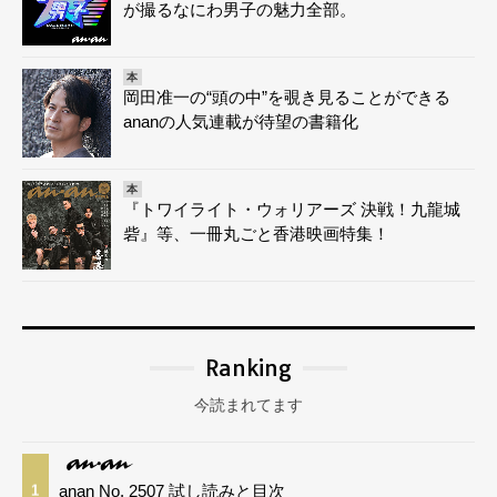
が撮るなにわ男子の魅力全部。
本
岡田准一の“頭の中”を覗き見ることができる
ananの人気連載が待望の書籍化
本
『トワイライト・ウォリアーズ 決戦！九龍城
砦』等、一冊丸ごと香港映画特集！
Ranking
今読まれてます
anan No. 2507 試し読みと目次
1