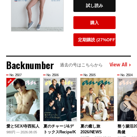
試し読み
購入
定期購読 (27%OFF)
Backnumber
View All
過去の号はこちらから
No. 2507
No. 2506
No. 2505
No. 2504
愛とSEX/寺西拓人
夏のチャージ&デ
夏の癒し旅
整う腸活20
トックスRecipe/K
2026/NEWS
島健
980円 — 2026.08.05