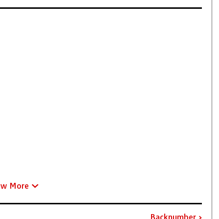
ew More
Backnumber