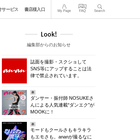
けサービス
書店様入口
My Page
FAQ
Search
Look!
編集部からのお知らせ
誌面を撮影・スクショして
SNS等にアップすることは法
律で禁止されています。
本
ダンサー・振付師 NOSUKEさ
んによる人気連載“ダンエク”が
MOOKに！
本
モードもクールさもキラキラ
もエモさも。ananが撮るなに