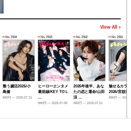
View All
No. 2504
No. 2503
No. 2502
No. 2501
整う腸活2026/小
ヒーローエンタメ
2026年後半、あな
魅せるカラ
島健
最前線/KEY TO L
たの恋と運命/山田
2026/宮舘涼
…
涼 …
880円 — 2026.07.15
880円 — 2026.
880円 — 2026.07.08
880円 — 2026.07.01