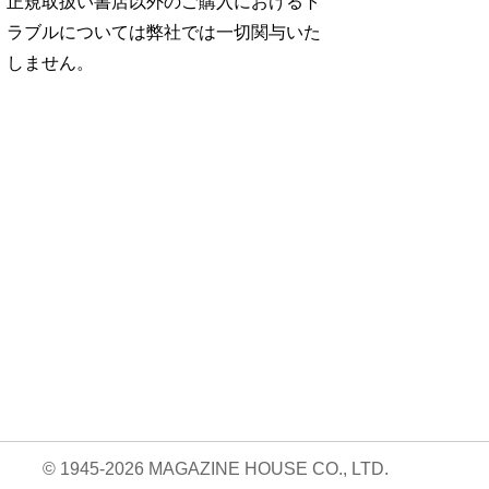
正規取扱い書店以外のご購入におけるト
ラブルについては弊社では一切関与いた
しません。
No. 2500
No. 2499
No. 2498
ダ
王道エンタメの矜
呼吸と体幹/渡辺翔
お金の教科書
太
持/SUPER EIGH
太
2026/Aぇ! group
…
…
06.24
880円 — 2026.06.10
980円 — 2026.06.17
980円 — 2026.06.03
© 1945-2026 MAGAZINE HOUSE CO., LTD.