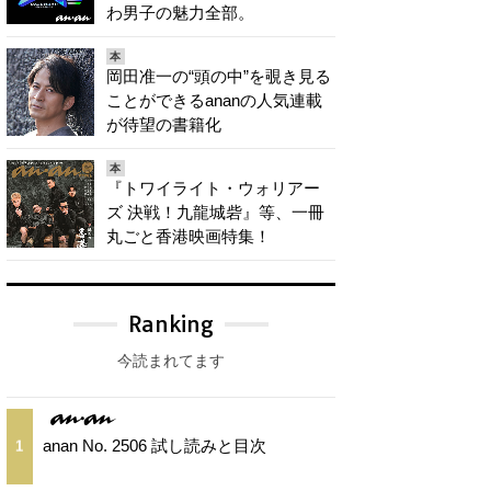
わ男子の魅力全部。
本
岡田准一の“頭の中”を覗き見る
ことができるananの人気連載
が待望の書籍化
本
『トワイライト・ウォリアー
ズ 決戦！九龍城砦』等、一冊
丸ごと香港映画特集！
Ranking
今読まれてます
anan No. 2506 試し読みと目次
1