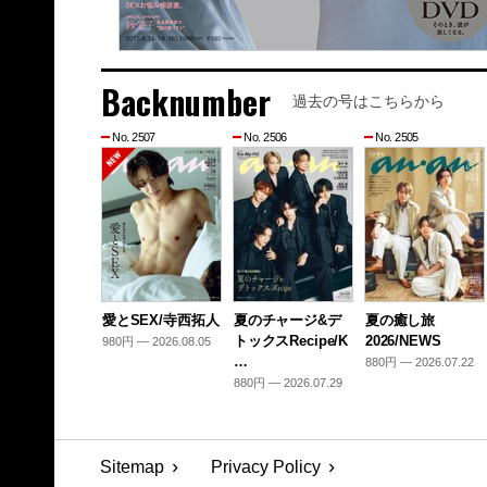
Backnumber
過去の号はこちらから
No. 2507
No. 2506
No. 2505
愛とSEX/寺西拓人
夏のチャージ&デ
夏の癒し旅
トックスRecipe/K
2026/NEWS
980円 — 2026.08.05
…
880円 — 2026.07.22
880円 — 2026.07.29
Sitemap
Privacy Policy