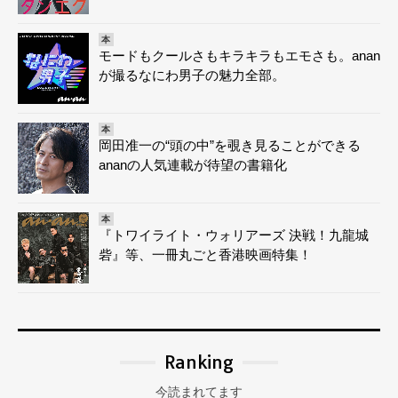
本
モードもクールさもキラキラもエモさも。anan
が撮るなにわ男子の魅力全部。
本
岡田准一の“頭の中”を覗き見ることができる
ananの人気連載が待望の書籍化
本
『トワイライト・ウォリアーズ 決戦！九龍城
砦』等、一冊丸ごと香港映画特集！
Ranking
今読まれてます