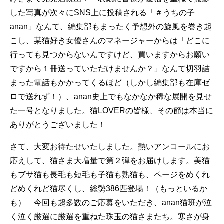
した写真が次々にSNS上に投稿される「＃うちの子
anan」なんて、編集部もまったく予想外の旋風を巻き起
こし、某猫好き女優さんのマネージャーからは「どこに
行っても見つからないんですけど、買いますからお願い
ですから１冊送っていただけませんか？」なんて切羽詰
まった電話もかかってくるほど（しかし編集部も在庫ゼ
ロで送れず！）、anan史上でもなかなか稀な展開を見せ
た一号となりました。猫LOVERの皆様、その節は本当に
ありがとうございました！
さて、大変お待たせいたしました。熱いアンコールにお
応えして、猫さま大増量で第２弾をお届けします。美猫
もブサ猫も長毛も短毛も子猫も熟猫も、ページをめくれ
どめくれど猫尽くし、総勢386匹登場！（もっといるか
も） 今回も超多数のご応募をいただき、anan猫班が泣
く泣く厳選に厳選を重ねた珠玉の猫さまたち。寒さが身