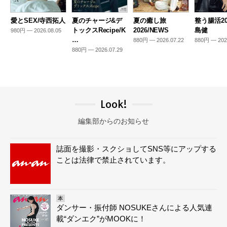
愛とSEX/寺西拓人
夏のチャージ&デ
夏の癒し旅
整う腸活20
トックスRecipe/K
2026/NEWS
島健
980円 — 2026.08.05
…
880円 — 2026.07.22
880円 — 202
880円 — 2026.07.29
Look!
編集部からのお知らせ
誌面を撮影・スクショしてSNS等にアップする
ことは法律で禁止されています。
本
ダンサー・振付師 NOSUKEさんによる人気連
載“ダンエク”がMOOKに！