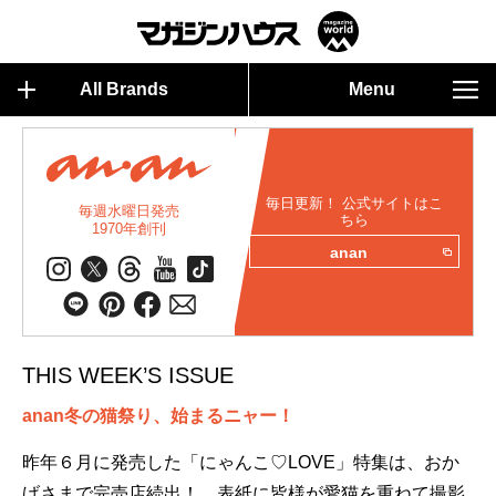
All Brands
Menu
毎日更新！ 公式サイトはこ
毎週水曜日発売
ちら
1970年創刊
anan
THIS WEEK’S ISSUE
anan冬の猫祭り、始まるニャー！
昨年６月に発売した「にゃんこ♡LOVE」特集は、おか
げさまで完売店続出！ 表紙に皆様が愛猫を重ねて撮影