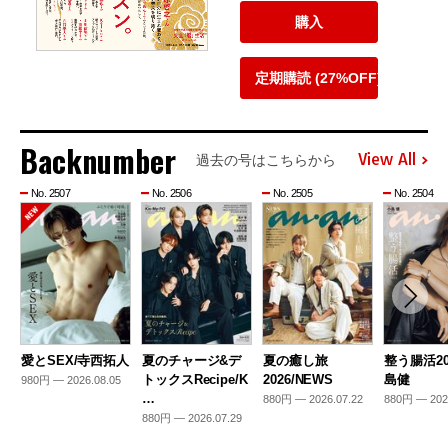
購入
定期購読 (27%OFF)
Backnumber
View All
過去の号はこちらから
No. 2507
No. 2506
No. 2505
No. 2504
愛とSEX/寺西拓人
夏のチャージ&デ
夏の癒し旅
整う腸活20
トックスRecipe/K
2026/NEWS
島健
980円 — 2026.08.05
…
880円 — 2026.07.22
880円 — 202
880円 — 2026.07.29