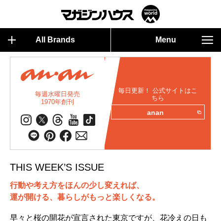
All Brands
Menu
毎日更新！ 公式サイトはこ
毎週水曜日発売
ちら
1970年創刊
anan
THIS WEEK’S ISSUE
行動や考え方をほんの少し変えれば、
運が開ける、暮らしがもっと楽しくなる。
早々と桜の開花が宣言された東京ですが、花冷えの日も