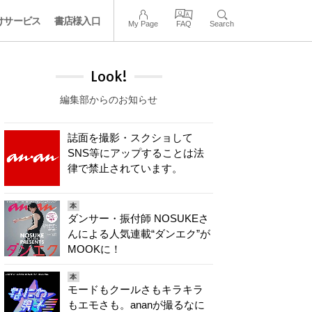
けサービス
書店様入口
My Page
FAQ
Search
Look!
編集部からのお知らせ
誌面を撮影・スクショして
SNS等にアップすることは法
律で禁止されています。
本
ダンサー・振付師 NOSUKEさ
んによる人気連載“ダンエク”が
MOOKに！
本
モードもクールさもキラキラ
もエモさも。ananが撮るなに