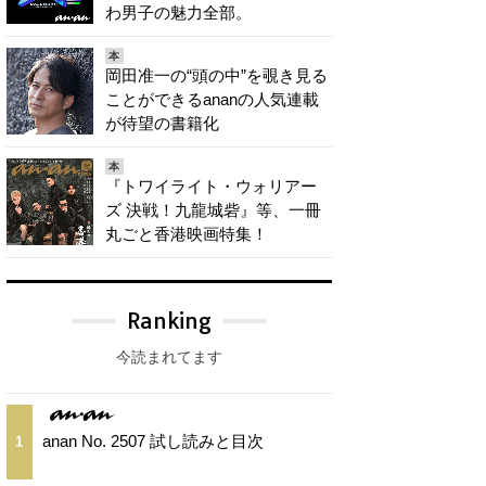
わ男子の魅力全部。
本
岡田准一の“頭の中”を覗き見る
ことができるananの人気連載
が待望の書籍化
本
『トワイライト・ウォリアー
ズ 決戦！九龍城砦』等、一冊
丸ごと香港映画特集！
Ranking
今読まれてます
anan No. 2507 試し読みと目次
1