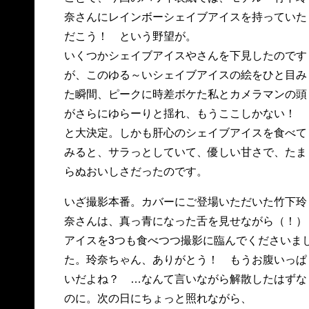
奈さんにレインボーシェイブアイスを持っていた
だこう！ という野望が。
いくつかシェイブアイスやさんを下見したのです
が、このゆる～いシェイブアイスの絵をひと目み
た瞬間、ピークに時差ボケた私とカメラマンの頭
がさらにゆらーりと揺れ、もうここしかない！
と大決定。しかも肝心のシェイブアイスを食べて
みると、サラっとしていて、優しい甘さで、たま
らぬおいしさだったのです。
いざ撮影本番。カバーにご登場いただいた竹下玲
奈さんは、真っ青になった舌を見せながら（！）
アイスを3つも食べつつ撮影に臨んでくださいま
た。玲奈ちゃん、ありがとう！ もうお腹いっぱ
いだよね？ …なんて言いながら解散したはずな
のに。次の日にちょっと照れながら、