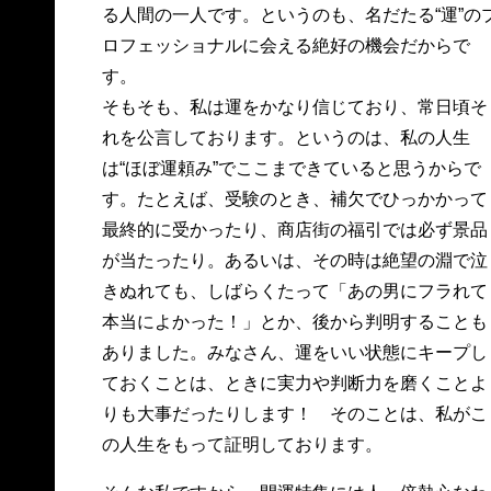
る人間の一人です。というのも、名だたる“運”の
ロフェッショナルに会える絶好の機会だからで
す。
そもそも、私は運をかなり信じており、常日頃そ
れを公言しております。というのは、私の人生
は“ほぼ運頼み”でここまできていると思うからで
す。たとえば、受験のとき、補欠でひっかかって
最終的に受かったり、商店街の福引では必ず景品
が当たったり。あるいは、その時は絶望の淵で泣
きぬれても、しばらくたって「あの男にフラれて
本当によかった！」とか、後から判明することも
ありました。みなさん、運をいい状態にキープし
ておくことは、ときに実力や判断力を磨くことよ
りも大事だったりします！ そのことは、私がこ
の人生をもって証明しております。