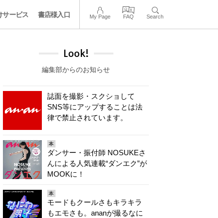
けサービス
書店様入口
My Page
FAQ
Search
Look!
編集部からのお知らせ
誌面を撮影・スクショして
SNS等にアップすることは法
律で禁止されています。
本
ダンサー・振付師 NOSUKEさ
んによる人気連載“ダンエク”が
MOOKに！
本
モードもクールさもキラキラ
もエモさも。ananが撮るなに