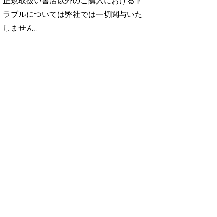
正規取扱い書店以外のご購入におけるト
ラブルについては弊社では一切関与いた
しません。
No. 2500
No. 2499
No. 2498