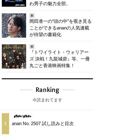
わ男子の魅力全部。
本
岡田准一の“頭の中”を覗き見る
ことができるananの人気連載
が待望の書籍化
本
『トワイライト・ウォリアー
ズ 決戦！九龍城砦』等、一冊
丸ごと香港映画特集！
Ranking
今読まれてます
anan No. 2507 試し読みと目次
1