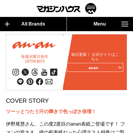
All Brands
Menu
毎日更新！ 公式サイトはこ
毎週水曜日発売
ちら
1970年創刊
anan
COVER STORY
ツーッとつたう汗の輝きで色っぽさ倍増！
伊野尾慧さん、この度2度目のanan表紙ご登場です！ フ
ァンの皆さま、彼の初表紙だった心理テスト特集はご覧