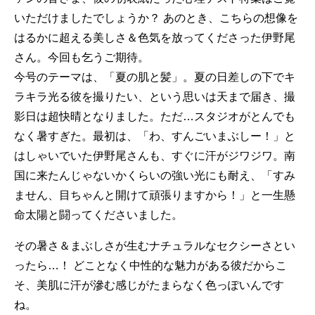
いただけましたでしょうか？ あのとき、こちらの想像を
はるかに超える美しさ＆色気を放ってくださった伊野尾
さん。今回も乞うご期待。
今号のテーマは、「夏の肌と髪」。夏の日差しの下でキ
ラキラ光る彼を撮りたい、という思いは天まで届き、撮
影日は超快晴となりました。ただ…スタジオがとんでも
なく暑すぎた。最初は、「わ、すんごいまぶしー！」と
はしゃいでいた伊野尾さんも、すぐに汗がジワジワ。南
国に来たんじゃないかくらいの強い光にも耐え、「すみ
ません、目ちゃんと開けて頑張りますから！」と一生懸
命太陽と闘ってくださいました。
その暑さ＆まぶしさが生むナチュラルなセクシーさとい
ったら…！ どことなく中性的な魅力がある彼だからこ
そ、美肌に汗が滲む感じがたまらなく色っぽいんです
ね。