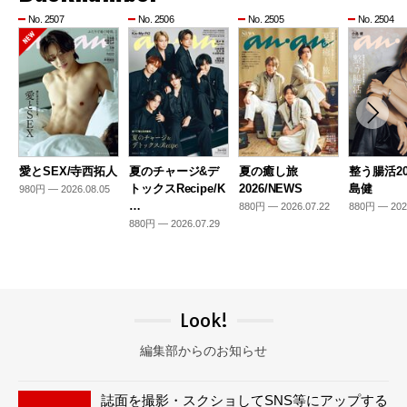
No. 2507
No. 2506
No. 2505
No. 2504
愛とSEX/寺西拓人
夏のチャージ&デ
夏の癒し旅
整う腸活20
トックスRecipe/K
2026/NEWS
島健
980円 — 2026.08.05
…
880円 — 2026.07.22
880円 — 202
880円 — 2026.07.29
Look!
編集部からのお知らせ
誌面を撮影・スクショしてSNS等にアップする