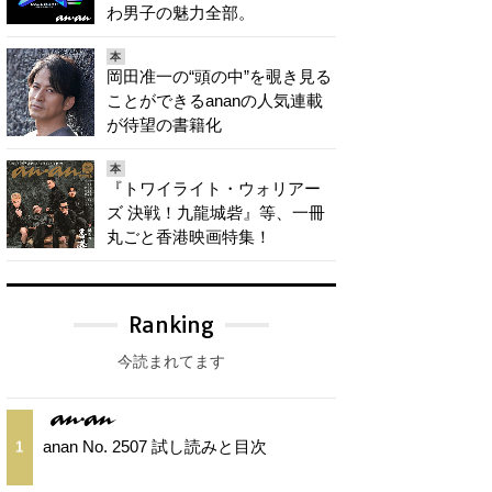
わ男子の魅力全部。
本
岡田准一の“頭の中”を覗き見る
ことができるananの人気連載
が待望の書籍化
本
『トワイライト・ウォリアー
ズ 決戦！九龍城砦』等、一冊
丸ごと香港映画特集！
Ranking
今読まれてます
anan No. 2507 試し読みと目次
1