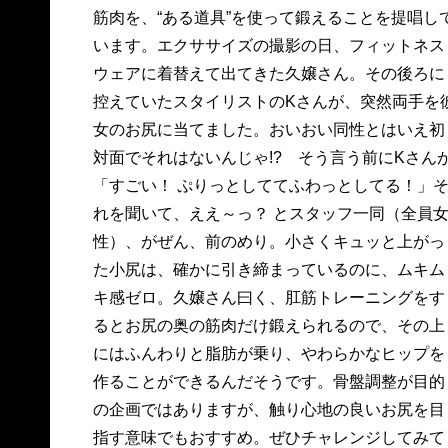
筋肉を、“ある道具”を使って鍛えることを提唱し
います。エクササイズの撮影の日、フィットネス
ウェアに着替えて出てきた久嬢さん。その後ろに
控えていたスタイリストのKさんが、突然両手を
女のお尻に当てました。おいおい同性とはいえ初
対面でそれはないんじゃ!? そう言う前にKさん
「すごい！ ぷりっとしててふわっとしてる！」
れを聞いて、ええ～っ？ とスタッフ一同（全員
性）、がぜん、前のめり。小さくキュッと上がっ
た小尻は、確かに引き締まっているのに、ムキム
キ感ゼロ。久嬢さん曰く、肛筋トレーニングをす
るとお尻の奥の筋肉だけ鍛えられるので、その上
にはふんわりと脂肪が乗り、やわらかなヒップを
作ることができるんだそうです。骨盤調整が目的
の企画ではありますが、触り心地の良いお尻を目
指す意味でもおすすめ。ぜひチャレンジしてみて