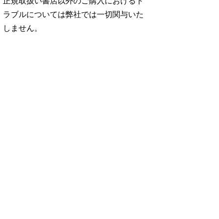
正規取扱い書店以外のご購入におけるト
ラブルについては弊社では一切関与いた
しません。
No. 2500
No. 2499
No. 2498