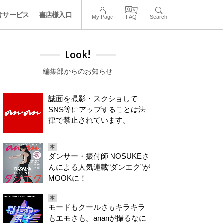
けサービス
書店様入口
My Page
FAQ
Search
Look!
編集部からのお知らせ
誌面を撮影・スクショして
SNS等にアップすることは法
律で禁止されています。
本
ダンサー・振付師 NOSUKEさ
んによる人気連載“ダンエク”が
MOOKに！
本
モードもクールさもキラキラ
もエモさも。ananが撮るなに