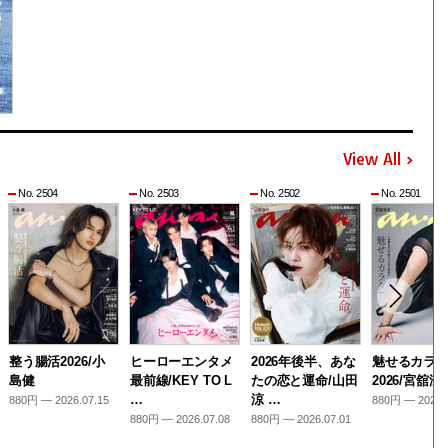
View All
No. 2504
No. 2503
No. 2502
No. 2501
整う腸活2026/小
ヒーローエンタメ
2026年後半、あな
魅せるカラ
島健
最前線/KEY TO L
たの恋と運命/山田
2026/宮舘涼
…
涼 …
880円 — 2026.07.15
880円 — 2026.
880円 — 2026.07.08
880円 — 2026.07.01