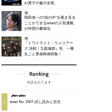
わ男子の魅力全部。
本
岡田准一の“頭の中”を覗き見る
ことができるananの人気連載
が待望の書籍化
本
『トワイライト・ウォリアー
ズ 決戦！九龍城砦』等、一冊
丸ごと香港映画特集！
Ranking
今読まれてます
anan No. 2507 試し読みと目次
1