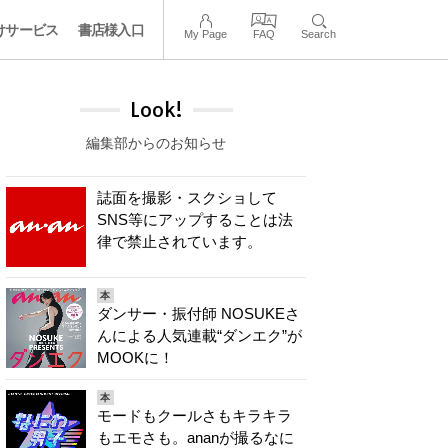
けサービス
書店様入口
My Page
FAQ
Search
Look!
編集部からのお知らせ
誌面を撮影・スクショして
SNS等にアップすることは法
律で禁止されています。
本
ダンサー・振付師 NOSUKEさ
んによる人気連載“ダンエク”が
MOOKに！
本
モードもクールさもキラキラ
もエモさも。ananが撮るなに