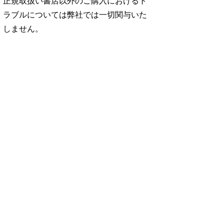
正規取扱い書店以外のご購入におけるト
ラブルについては弊社では一切関与いた
しません。
No. 2500
No. 2499
No. 2498
ダ
王道エンタメの矜
呼吸と体幹/渡辺翔
お金の教科書
太
持/SUPER EIGH
太
2026/Aぇ! group
…
…
06.24
880円 — 2026.06.10
980円 — 2026.06.17
980円 — 2026.06.03