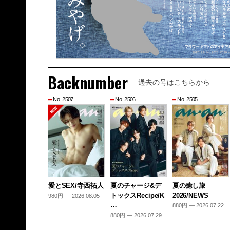
Backnumber
過去の号はこちらから
No. 2507
No. 2506
No. 2505
愛とSEX/寺西拓人
夏のチャージ&デ
夏の癒し旅
トックスRecipe/K
2026/NEWS
980円 — 2026.08.05
…
880円 — 2026.07.22
880円 — 2026.07.29