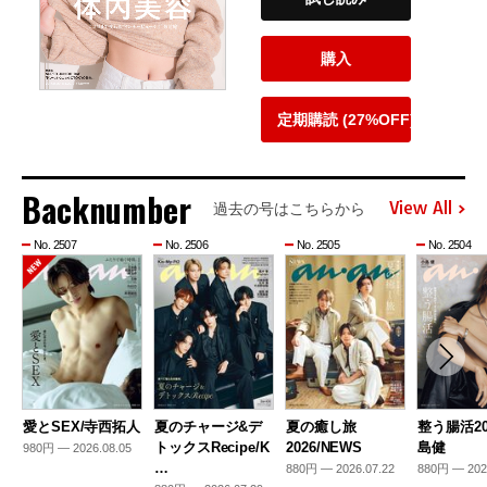
購入
定期購読 (27%OFF)
Backnumber
View All
過去の号はこちらから
No. 2507
No. 2506
No. 2505
No. 2504
愛とSEX/寺西拓人
夏のチャージ&デ
夏の癒し旅
整う腸活20
トックスRecipe/K
2026/NEWS
島健
980円 — 2026.08.05
…
880円 — 2026.07.22
880円 — 202