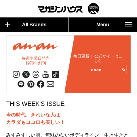
All Brands
Menu
毎日更新！ 公式サイトはこ
毎週水曜日発売
ちら
1970年創刊
anan
THIS WEEK’S ISSUE
今の時代、きれいな人は
カラダもココロも美しい！
みずみずしい肌、無駄のないボディライン、生き生きと