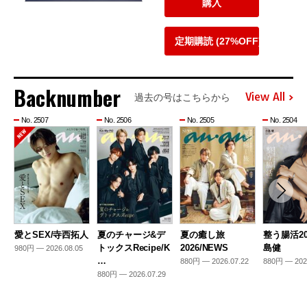
購入
定期購読 (27%OFF)
Backnumber
View All
過去の号はこちらから
No. 2507
No. 2506
No. 2505
No. 2504
愛とSEX/寺西拓人
夏のチャージ&デ
夏の癒し旅
整う腸活20
トックスRecipe/K
2026/NEWS
島健
980円 — 2026.08.05
…
880円 — 2026.07.22
880円 — 202
880円 — 2026.07.29