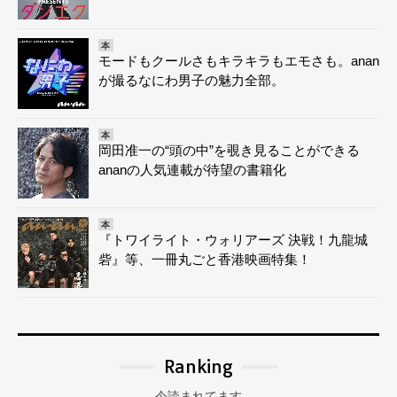
本
モードもクールさもキラキラもエモさも。anan
が撮るなにわ男子の魅力全部。
本
岡田准一の“頭の中”を覗き見ることができる
ananの人気連載が待望の書籍化
本
『トワイライト・ウォリアーズ 決戦！九龍城
砦』等、一冊丸ごと香港映画特集！
Ranking
今読まれてます