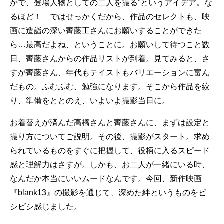
かで、登場人物としての二人を撮る”というアイデア。な
るほど！ ではせっかくだから、作品のセレクトも、映
画に造詣の深い齊藤工さんにお願いすることができた
ら…最高だよね、ということに。お願いして待つこと数
日、齊藤さんからの作品リストが到着。見てみると、さ
すが齊藤さん、年代もテイストもバリエーションに富ん
だもの。ふむふむ、勉強になります。そこから作品を絞
り、準備をととのえ、いよいよ撮影当日に。
お着替えが済んだ高橋さんと齊藤さんに、まずは設定と
撮り方についてご説明。その後、撮影がスタート。求め
られているものをすぐに把握して、役柄に入るスピード
感と理解力はさすが。しかも、お二人が一緒にいる時、
なんだか本当にいいムードなんです。今回、新作映画
『blank13』の撮影を通じて、深めた絆というものをビ
シビシ感じました。