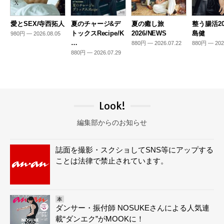
愛とSEX/寺西拓人
夏のチャージ&デ
夏の癒し旅
整う腸活20
トックスRecipe/K
2026/NEWS
島健
980円 — 2026.08.05
…
880円 — 2026.07.22
880円 — 202
880円 — 2026.07.29
Look!
編集部からのお知らせ
誌面を撮影・スクショしてSNS等にアップする
ことは法律で禁止されています。
本
ダンサー・振付師 NOSUKEさんによる人気連
載“ダンエク”がMOOKに！