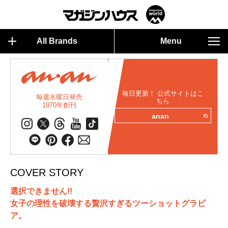
All Brands
Menu
毎日更新！ 公式サイトはこ
毎週水曜日発売
ちら
1970年創刊
anan
COVER STORY
選択できません!!
女子の理性を破壊する贅沢すぎるツーショットグラビ
ア。