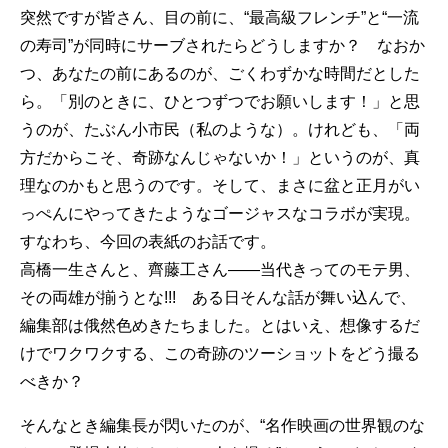
突然ですが皆さん、目の前に、“最高級フレンチ”と“一流
の寿司”が同時にサーブされたらどうしますか？ なおか
つ、あなたの前にあるのが、ごくわずかな時間だとした
ら。「別のときに、ひとつずつでお願いします！」と思
うのが、たぶん小市民（私のような）。けれども、「両
方だからこそ、奇跡なんじゃないか！」というのが、真
理なのかもと思うのです。そして、まさに盆と正月がい
っぺんにやってきたようなゴージャスなコラボが実現。
すなわち、今回の表紙のお話です。
高橋一生さんと、齊藤工さん――当代きってのモテ男、
その両雄が揃うとな!!! ある日そんな話が舞い込んで、
編集部は俄然色めきたちました。とはいえ、想像するだ
けでワクワクする、この奇跡のツーショットをどう撮る
べきか？
そんなとき編集長が閃いたのが、“名作映画の世界観のな