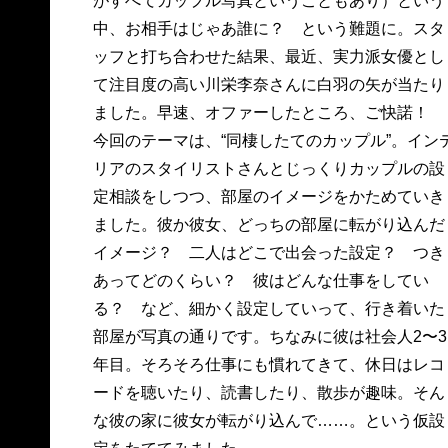
がすべてカップル写真ということもあり）という
中、お相手はじゃあ誰に？ という難題に。スタ
ッフと打ち合わせた結果、最近、実力派女優とし
て注目度の高い川栄李奈さんに白羽の矢が当たり
ました。早速、オファーしたところ、ご快諾！
今回のテーマは、“同棲したてのカップル”。イン
リアのスタイリストさんとじっくりカップルの設
定相談をしつつ、部屋のイメージをかためていき
ました。彼か彼女、どっちの部屋に転がり込んだ
イメージ？ 二人はどこで出会った設定？ つき
あってどのくらい？ 彼はどんな仕事をしてい
る？ など、細かく設定していって、行き着いた
部屋が写真の通りです。ちなみに彼は社会人2〜3
年目。そろそろ仕事にも慣れてきて、休日はレコ
ードを聴いたり、読書したり、散歩が趣味。そん
な彼の家に彼女が転がり込んで……。という仮設