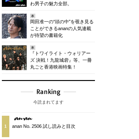
わ男子の魅力全部。
本
岡田准一の“頭の中”を覗き見る
ことができるananの人気連載
が待望の書籍化
本
『トワイライト・ウォリアー
ズ 決戦！九龍城砦』等、一冊
丸ごと香港映画特集！
Ranking
今読まれてます
anan No. 2506 試し読みと目次
1