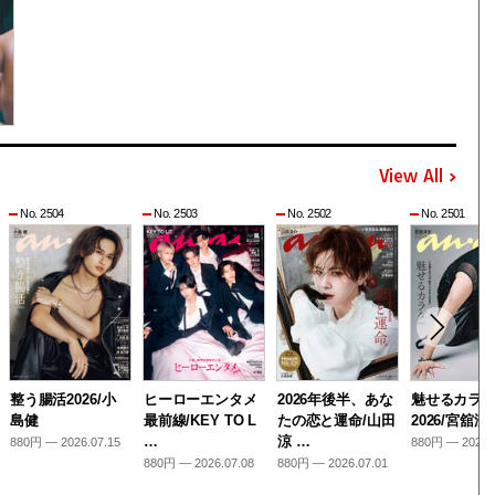
View All
No. 2504
No. 2503
No. 2502
No. 2501
整う腸活2026/小
ヒーローエンタメ
2026年後半、あな
魅せるカラ
島健
最前線/KEY TO L
たの恋と運命/山田
2026/宮舘涼
…
涼 …
880円 — 2026.07.15
880円 — 2026.
880円 — 2026.07.08
880円 — 2026.07.01