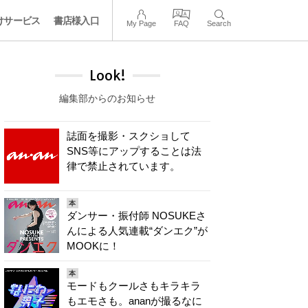
けサービス
書店様入口
My Page
FAQ
Search
Look!
編集部からのお知らせ
誌面を撮影・スクショして
SNS等にアップすることは法
律で禁止されています。
本
ダンサー・振付師 NOSUKEさ
んによる人気連載“ダンエク”が
MOOKに！
本
モードもクールさもキラキラ
もエモさも。ananが撮るなに