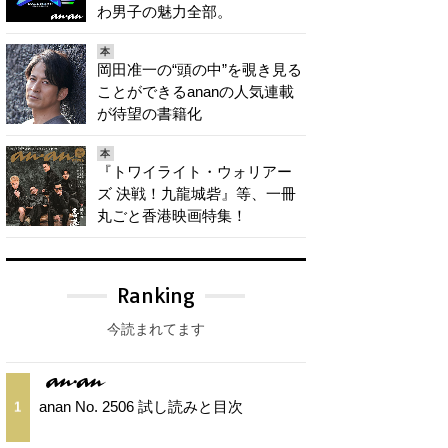
わ男子の魅力全部。
本
岡田准一の“頭の中”を覗き見る
ことができるananの人気連載
が待望の書籍化
本
『トワイライト・ウォリアー
ズ 決戦！九龍城砦』等、一冊
丸ごと香港映画特集！
Ranking
今読まれてます
anan No. 2506 試し読みと目次
1