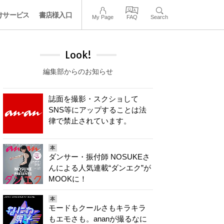
けサービス
書店様入口
My Page
FAQ
Search
Look!
編集部からのお知らせ
誌面を撮影・スクショして
SNS等にアップすることは法
律で禁止されています。
本
ダンサー・振付師 NOSUKEさ
んによる人気連載“ダンエク”が
MOOKに！
本
モードもクールさもキラキラ
もエモさも。ananが撮るなに