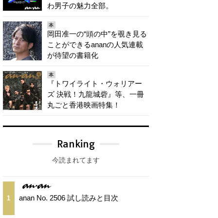
わ男子の魅力全部。
本
岡田准一の“頭の中”を覗き見る
ことができるananの人気連載
が待望の書籍化
本
『トワイライト・ウォリアー
ズ 決戦！九龍城砦』等、一冊
丸ごと香港映画特集！
Ranking
今読まれてます
anan No. 2506 試し読みと目次
1