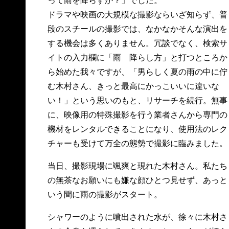
って雨を降らすか？」でした。
ドラマや映画の大規模な撮影ならいざ知らず、普
段のスチールの撮影では、なかなかそんな演出を
する機会は多くありません。冗談でなく、検索サ
イトの入力欄に「雨 降らし方」と打つところか
ら始めた我々ですが、「男らしく夏の雨の中に佇
む木村さん、きっと最高にかっこいいに違いな
い！」という思いのもと、リサーチを続行。無事
に、映像用の特殊撮影を行う業者さんから専門の
機材をレンタルできることになり、使用法のレク
チャーも受けて万全の態勢で撮影に臨みました。
当日、撮影現場に颯爽と現れた木村さん。私たち
の無茶なお願いにも嫌な顔ひとつ見せず、あっと
いう間に雨の撮影がスタート。
シャワーのように噴出された水が、徐々に木村さ