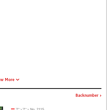
ew More
Backnumber
アンアン No. 2115