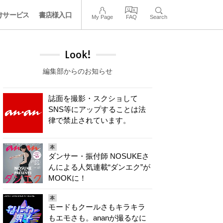
けサービス
書店様入口
My Page
FAQ
Search
Look!
編集部からのお知らせ
誌面を撮影・スクショして
SNS等にアップすることは法
律で禁止されています。
本
ダンサー・振付師 NOSUKEさ
んによる人気連載“ダンエク”が
MOOKに！
本
モードもクールさもキラキラ
もエモさも。ananが撮るなに