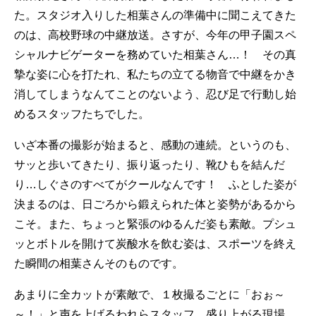
た。スタジオ入りした相葉さんの準備中に聞こえてきた
のは、高校野球の中継放送。さすが、今年の甲子園スペ
シャルナビゲーターを務めていた相葉さん…！ その真
摯な姿に心を打たれ、私たちの立てる物音で中継をかき
消してしまうなんてことのないよう、忍び足で行動し始
めるスタッフたちでした。
いざ本番の撮影が始まると、感動の連続。というのも、
サッと歩いてきたり、振り返ったり、靴ひもを結んだ
り…しぐさのすべてがクールなんです！ ふとした姿が
決まるのは、日ごろから鍛えられた体と姿勢があるから
こそ。また、ちょっと緊張のゆるんだ姿も素敵。プシュ
ッとボトルを開けて炭酸水を飲む姿は、スポーツを終え
た瞬間の相葉さんそのものです。
あまりに全カットが素敵で、１枚撮るごとに「おぉ～
～！」と声を上げるわれらスタッフ。盛り上がる現場