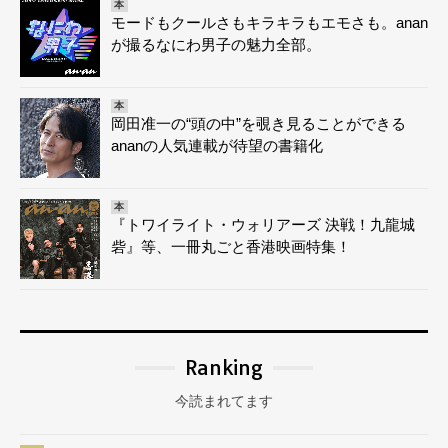
本
モードもクールさもキラキラもエモさも。anan
が撮るなにわ男子の魅力全部。
本
岡田准一の“頭の中”を覗き見ることができる
ananの人気連載が待望の書籍化
本
『トワイライト・ウォリアーズ 決戦！九龍城
砦』等、一冊丸ごと香港映画特集！
Ranking
今読まれてます