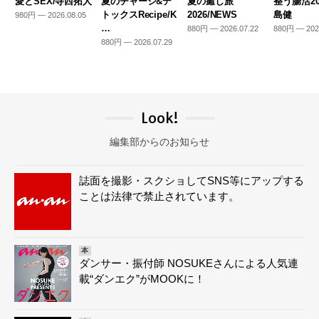
愛とSEX/寺西拓人
夏のチャージ&デ
夏の癒し旅
整う腸活20
トックスRecipe/K
2026/NEWS
島健
980円 — 2026.08.05
…
880円 — 2026.07.22
880円 — 202
880円 — 2026.07.29
Look!
編集部からのお知らせ
誌面を撮影・スクショしてSNS等にアップする
ことは法律で禁止されています。
本
ダンサー・振付師 NOSUKEさんによる人気連
載“ダンエク”がMOOKに！