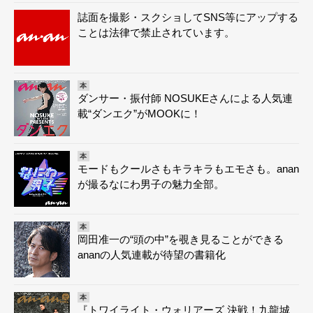
誌面を撮影・スクショしてSNS等にアップする
ことは法律で禁止されています。
本
ダンサー・振付師 NOSUKEさんによる人気連
載“ダンエク”がMOOKに！
本
モードもクールさもキラキラもエモさも。anan
が撮るなにわ男子の魅力全部。
本
岡田准一の“頭の中”を覗き見ることができる
ananの人気連載が待望の書籍化
本
『トワイライト・ウォリアーズ 決戦！九龍城