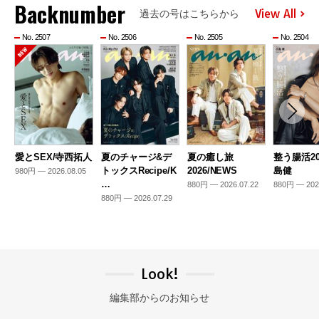
Backnumber
View All
過去の号はこちらから
No. 2507
No. 2506
No. 2505
No. 2504
愛とSEX/寺西拓人
夏のチャージ&デ
夏の癒し旅
整う腸活20
トックスRecipe/K
2026/NEWS
島健
980円 — 2026.08.05
…
880円 — 2026.07.22
880円 — 202
880円 — 2026.07.29
Look!
編集部からのお知らせ