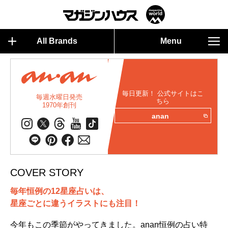
All Brands
Menu
毎日更新！ 公式サイトはこ
毎週水曜日発売
ちら
1970年創刊
anan
COVER STORY
毎年恒例の12星座占いは、
星座ごとに違うイラストにも注目！
今年もこの季節がやってきました。anan恒例の占い特