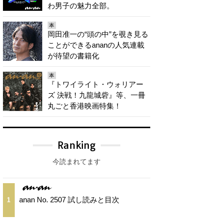
わ男子の魅力全部。
本
岡田准一の“頭の中”を覗き見る
ことができるananの人気連載
が待望の書籍化
本
『トワイライト・ウォリアー
ズ 決戦！九龍城砦』等、一冊
丸ごと香港映画特集！
Ranking
今読まれてます
anan No. 2507 試し読みと目次
1