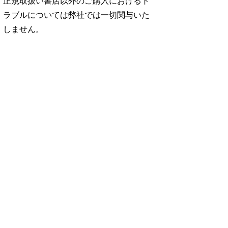
正規取扱い書店以外のご購入におけるト
ラブルについては弊社では一切関与いた
しません。
No. 2500
No. 2499
No. 2498
ダ
王道エンタメの矜
呼吸と体幹/渡辺翔
お金の教科書
太
持/SUPER EIGH
太
2026/Aぇ! group
…
…
06.24
880円 — 2026.06.10