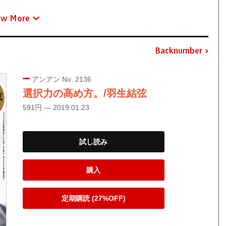
ew More
Backnumber
アンアン No. 2136
選択力の高め方。/羽生結弦
591円 — 2019.01.23
試し読み
購入
定期購読 (27%OFF)