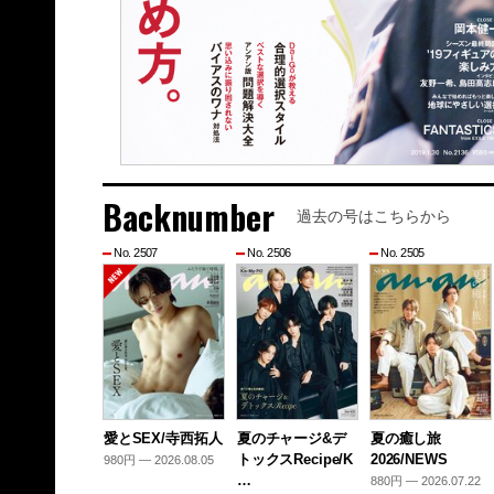
Backnumber
過去の号はこちらから
No. 2507
No. 2506
No. 2505
愛とSEX/寺西拓人
夏のチャージ&デ
夏の癒し旅
トックスRecipe/K
2026/NEWS
980円 — 2026.08.05
…
880円 — 2026.07.22