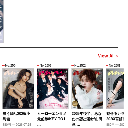
View All
No. 2504
No. 2503
No. 2502
No. 2501
整う腸活2026/小
ヒーローエンタメ
2026年後半、あな
魅せるカラ
島健
最前線/KEY TO L
たの恋と運命/山田
2026/宮舘涼
…
涼 …
880円 — 2026.07.15
880円 — 2026.