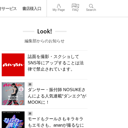
けサービス
書店様入口
My Page
FAQ
Search
Look!
編集部からのお知らせ
誌面を撮影・スクショして
SNS等にアップすることは法
律で禁止されています。
本
ダンサー・振付師 NOSUKEさ
んによる人気連載“ダンエク”が
MOOKに！
本
モードもクールさもキラキラ
もエモさも。ananが撮るなに