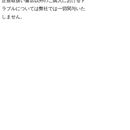
正規取扱い書店以外のご購入におけるト
ラブルについては弊社では一切関与いた
しません。
No. 2500
No. 2499
No. 2498