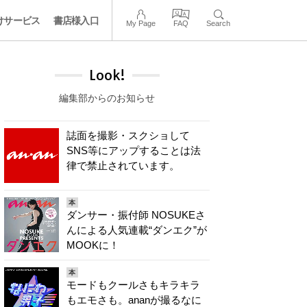
けサービス
書店様入口
My Page
FAQ
Search
Look!
編集部からのお知らせ
誌面を撮影・スクショして
SNS等にアップすることは法
律で禁止されています。
本
ダンサー・振付師 NOSUKEさ
んによる人気連載“ダンエク”が
MOOKに！
本
モードもクールさもキラキラ
もエモさも。ananが撮るなに