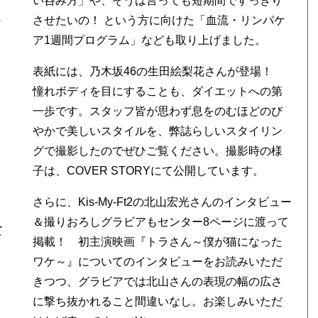
。
い呑み方」や、そうは言っても短期間ですっきり
の
させたいの！ という方に向けた「血流・リンパケ
ア1週間プログラム」なども取り上げました。
表紙には、乃木坂46の生田絵梨花さんが登場！
憧れボディを目にすることも、ダイエットへの第
一歩です。スタッフ皆が思わず息をのむほどのび
やかで美しいスタイルを、弊誌らしいスタイリン
グで撮影したのでぜひご覧ください。撮影時の様
子は、COVER STORYにて公開しています。
て
さらに、Kis-My-Ft2の北山宏光さんのインタビュー
＆撮りおろしグラビアもセンター8ページに渡って
て
掲載！ 初主演映画『トラさん～僕が猫になった
ワケ～』についてのインタビューをお読みいただ
きつつ、グラビアでは北山さんの表現の幅の広さ
に撃ち抜かれること間違いなし。お楽しみいただ