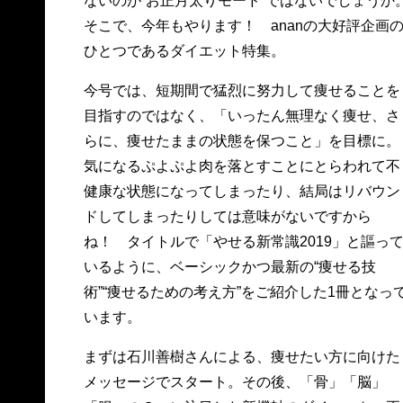
ないのが“お正月太りモード”ではないでしょうか
そこで、今年もやります！ ananの大好評企画
ひとつであるダイエット特集。
今号では、短期間で猛烈に努力して痩せることを
目指すのではなく、「いったん無理なく痩せ、さ
らに、痩せたままの状態を保つこと」を目標に。
気になるぷよぷよ肉を落とすことにとらわれて不
健康な状態になってしまったり、結局はリバウン
ドしてしまったりしては意味がないですから
ね！ タイトルで「やせる新常識2019」と謳っ
いるように、ベーシックかつ最新の“痩せる技
術”“痩せるための考え方”をご紹介した1冊となっ
います。
まずは石川善樹さんによる、痩せたい方に向けた
メッセージでスタート。その後、「骨」「脳」