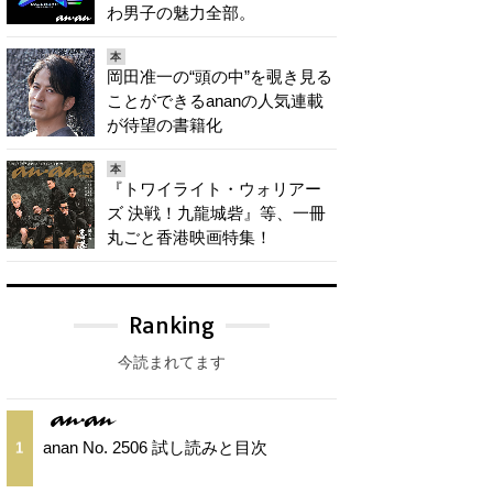
わ男子の魅力全部。
本
岡田准一の“頭の中”を覗き見る
ことができるananの人気連載
が待望の書籍化
本
『トワイライト・ウォリアー
ズ 決戦！九龍城砦』等、一冊
丸ごと香港映画特集！
Ranking
今読まれてます
anan No. 2506 試し読みと目次
1