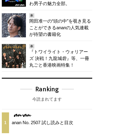
わ男子の魅力全部。
本
岡田准一の“頭の中”を覗き見る
ことができるananの人気連載
が待望の書籍化
本
『トワイライト・ウォリアー
ズ 決戦！九龍城砦』等、一冊
丸ごと香港映画特集！
Ranking
今読まれてます
anan No. 2507 試し読みと目次
1