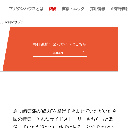
マガジンハウスとは
雑誌
書籍・ムック
採用情報
企業様向
た、空前のサプラ …
毎日更新！ 公式サイトはこちら
anan
通り編集部の“総力”を挙げて挑ませていただいた今
回の特集。そんなサイドストーリーもちらっと想
像していただきつつ、他では見ることのできない