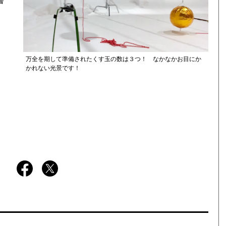
書
万全を期して準備されたくす玉の数は３つ！ なかなかお目にか
かれない光景です！