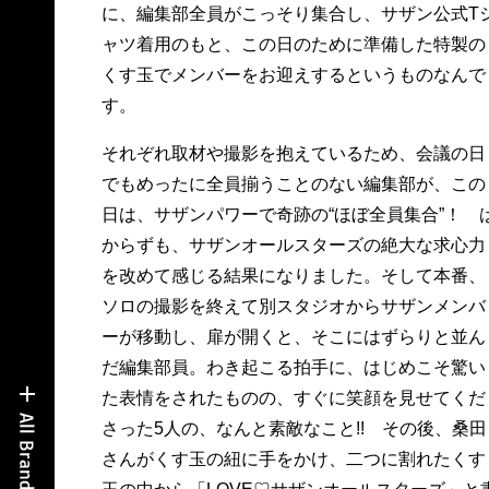
に、編集部全員がこっそり集合し、サザン公式T
ャツ着用のもと、この日のために準備した特製の
くす玉でメンバーをお迎えするというものなんで
す。
それぞれ取材や撮影を抱えているため、会議の日
でもめったに全員揃うことのない編集部が、この
日は、サザンパワーで奇跡の“ほぼ全員集合”！ 
からずも、サザンオールスターズの絶大な求心力
を改めて感じる結果になりました。そして本番、
ソロの撮影を終えて別スタジオからサザンメンバ
ーが移動し、扉が開くと、そこにはずらりと並ん
だ編集部員。わき起こる拍手に、はじめこそ驚い
た表情をされたものの、すぐに笑顔を見せてくだ
さった5人の、なんと素敵なこと!! その後、桑田
さんがくす玉の紐に手をかけ、二つに割れたくす