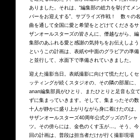
ありました。それは、“編集部の総力を挙げてメ
バーをお迎えする”、サプライズ作戦！ 数々の
曲を通して全国に愛と希望をとどけてくださるサ
ザンオールスターズの皆さんに、僭越ながら、編
集部のあふれる愛と感謝の気持ちをお伝えしよう
というこの計画は、表紙や中面のグラビアの準備
と並行して、水面下で準備されていきました。
迎えた撮影当日。表紙撮影に向けて慌ただしくセ
ッティングが続くスタジオの、その隣の部屋に、
anan編集部員がひとり、またひとりと足音も立
ずに集まっていきます。そして、集まったその数
十人が静かに盛り上がりながら身に着けたのは、
サザンオールスターズ40周年公式グッズのTシャ
ツ。その傍らには、金色のくす玉が…。そう、今
回の計画は、普段は担当者だけが行く撮影現場