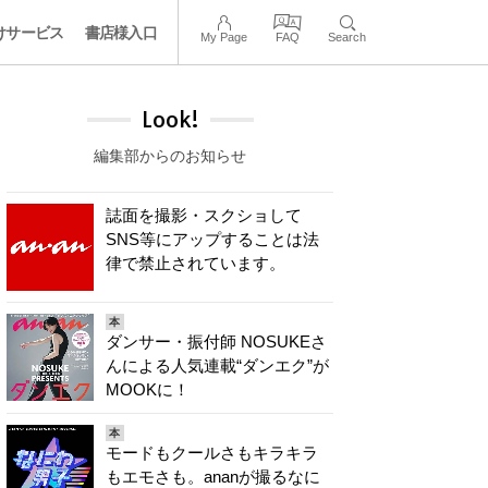
けサービス
書店様入口
My Page
FAQ
Search
Look!
編集部からのお知らせ
誌面を撮影・スクショして
SNS等にアップすることは法
律で禁止されています。
本
ダンサー・振付師 NOSUKEさ
んによる人気連載“ダンエク”が
MOOKに！
本
モードもクールさもキラキラ
もエモさも。ananが撮るなに