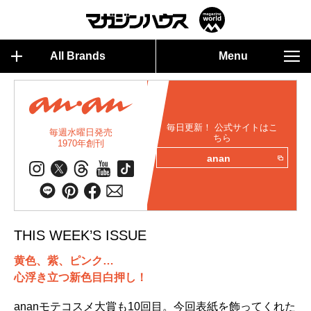
All Brands
Menu
毎日更新！ 公式サイトはこ
毎週水曜日発売
ちら
1970年創刊
anan
THIS WEEK’S ISSUE
黄色、紫、ピンク…
心浮き立つ新色目白押し！
ananモテコスメ大賞も10回目。今回表紙を飾ってくれた