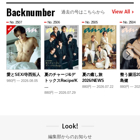
Backnumber
View All
過去の号はこちらから
No. 2507
No. 2506
No. 2505
No. 2504
愛とSEX/寺西拓人
夏のチャージ&デ
夏の癒し旅
整う腸活20
トックスRecipe/K
2026/NEWS
島健
980円 — 2026.08.05
…
880円 — 2026.07.22
880円 — 202
880円 — 2026.07.29
Look!
編集部からのお知らせ