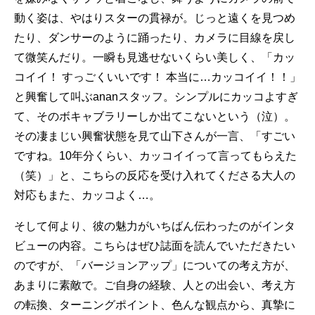
動く姿は、やはりスターの貫禄が。じっと遠くを見つめ
たり、ダンサーのように踊ったり、カメラに目線を戻し
て微笑んだり。一瞬も見逃せないくらい美しく、「カッ
コイイ！ すっごくいいです！ 本当に…カッコイイ！！」
と興奮して叫ぶananスタッフ。シンプルにカッコよすぎ
て、そのボキャブラリーしか出てこないという（泣）。
その凄まじい興奮状態を見て山下さんが一言、「すごい
ですね。10年分くらい、カッコイイって言ってもらえた
（笑）」と、こちらの反応を受け入れてくださる大人の
対応もまた、カッコよく…。
そして何より、彼の魅力がいちばん伝わったのがインタ
ビューの内容。こちらはぜひ誌面を読んでいただきたい
のですが、「バージョンアップ」についての考え方が、
あまりに素敵で。ご自身の経験、人との出会い、考え方
の転換、ターニングポイント、色んな観点から、真摯に