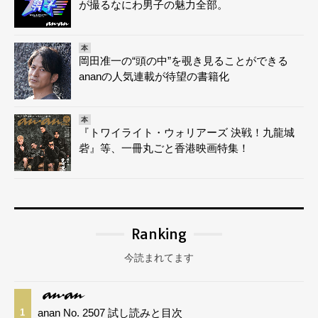
が撮るなにわ男子の魅力全部。
本
岡田准一の“頭の中”を覗き見ることができる
ananの人気連載が待望の書籍化
本
『トワイライト・ウォリアーズ 決戦！九龍城
砦』等、一冊丸ごと香港映画特集！
Ranking
今読まれてます
anan No. 2507 試し読みと目次
1