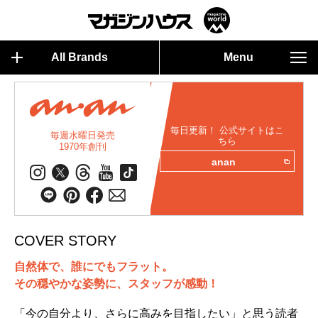
All Brands
Menu
毎日更新！ 公式サイトはこ
毎週水曜日発売
ちら
1970年創刊
anan
COVER STORY
自然体で、誰にでもフラット。
その穏やかな姿勢に、スタッフが感動！
「今の自分より、さらに高みを目指したい」と思う読者