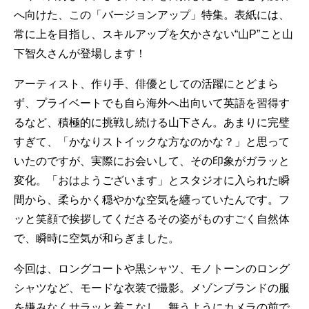
へ向けた、この「バージョンアップ」特集。表紙には、
常に上を目指し、スキルアップを欠かさない“山P”こと山
下智久さんが登場します！
アーティスト、作り手、俳優としての活躍にとどまら
ず、プライベートでも自ら海外へ出向いて英語を習得す
るなど、積極的に挑戦し続ける山下さん。あまりに完璧
すぎて、「かなりストイックな方なのかな？」と思って
いたのですが、実際にお会いして、その印象がガラッと
変化。「おはようございます」とスタジオに入られた瞬
間から、柔らかく穏やかな空気を纏っていたんです。フ
ッと笑顔で挨拶してくださるその姿がものすごく自然体
で、瞬時に空気が和らぎました。
今回は、ロングコートや黒シャツ、モノトーンのロング
シャツなど、モードな衣装で撮影。メゾンブランドの服
を嫌みなくサラッと着こなし、舞うようにカメラの前で