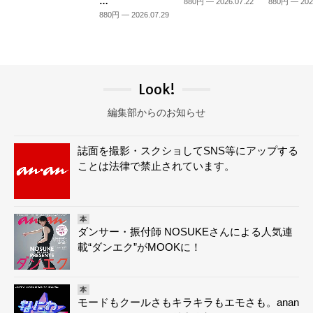
…
880円 — 2026.07.22
880円 — 202
880円 — 2026.07.29
Look!
編集部からのお知らせ
誌面を撮影・スクショしてSNS等にアップする
ことは法律で禁止されています。
本
ダンサー・振付師 NOSUKEさんによる人気連
載“ダンエク”がMOOKに！
本
モードもクールさもキラキラもエモさも。anan