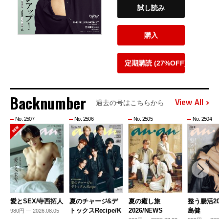
試し読み
購入
定期購読 (27%OFF)
Backnumber
View All
過去の号はこちらから
No. 2507
No. 2506
No. 2505
No. 2504
愛とSEX/寺西拓人
夏のチャージ&デ
夏の癒し旅
整う腸活20
トックスRecipe/K
2026/NEWS
島健
980円 — 2026.08.05