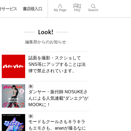
けサービス
書店様入口
My Page
FAQ
Search
Look!
編集部からのお知らせ
誌面を撮影・スクショして
SNS等にアップすることは法
律で禁止されています。
本
ダンサー・振付師 NOSUKEさ
んによる人気連載“ダンエク”が
MOOKに！
本
モードもクールさもキラキラ
もエモさも。ananが撮るなに