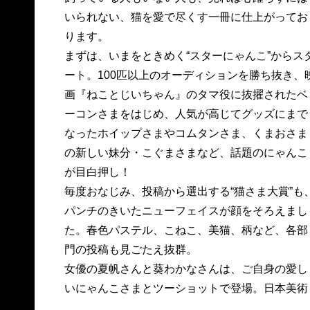
いられない、猫を愛で尽くす一冊に仕上がってお
ります。
まずは、いまをときめく“スターにゃんこ”からス
ート。100匹以上のオーディションを勝ち抜き、
画『ねことじいちゃん』のタマ役に抜擢されたベ
ーコンさまをはじめ、人気が高じてグッズにまで
なったホイップさまやコムタンさま、くまおさま
の新しい妹分・こぐまさまなど、話題のにゃんこ
が目白押し！
毎度おなじみ、投稿から選出する“猫さま大賞”も
パンチのきいたニューフェイスが顔をそろえまし
た。春色パステル、こねこ、美猫、柄など、各部
門の投稿も見ごたえ抜群。
女優の夏帆さんと葵わかなさんは、ご自身の愛し
いにゃんこさまとツーショットで登場。日本美術