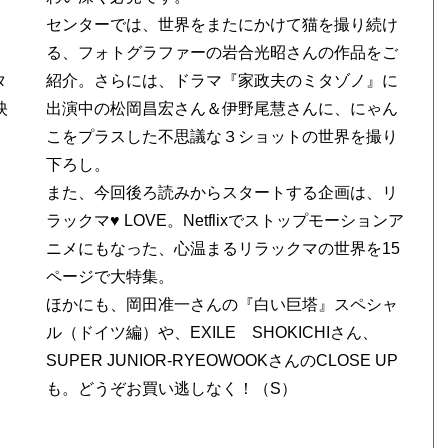
センターでは、世界をまたにかけて猫を撮り続け
る、フォトグラファーの岩合光昭さんの作品をご
タ
紹介。さらには、ドラマ『家政夫のミタゾノ』に
映
出演中の松岡昌宏さん＆伊野尾慧さんに、にゃん
こをプラスした不思議な３ショットの世界を撮り
下ろし。
また、今回後ろ読みからスタートする企画は、リ
ラックマ♥ LOVE。Netflixでストップモーションア
ニメにもなった、心温まるリラックマの世界を15
、
ページで大特集。
ほかにも、岡田准一さんの『白い巨塔』スペシャ
ル（ドイツ編）や、EXILE SHOKICHIさん、
SUPER JUNIOR-RYEOWOOKさんのCLOSE UP
も。どうぞお買い逃しなく！（S）