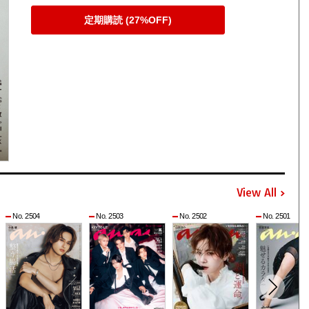
定期購読 (27%OFF)
View All
No. 2504
No. 2503
No. 2502
No. 2501