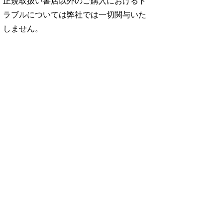
正規取扱い書店以外のご購入におけるト
ラブルについては弊社では一切関与いた
しません。
No. 2500
No. 2499
No. 2498