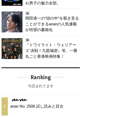
わ男子の魅力全部。
本
岡田准一の“頭の中”を覗き見る
ことができるananの人気連載
が待望の書籍化
本
『トワイライト・ウォリアー
ズ 決戦！九龍城砦』等、一冊
丸ごと香港映画特集！
Ranking
今読まれてます
anan No. 2506 試し読みと目次
1