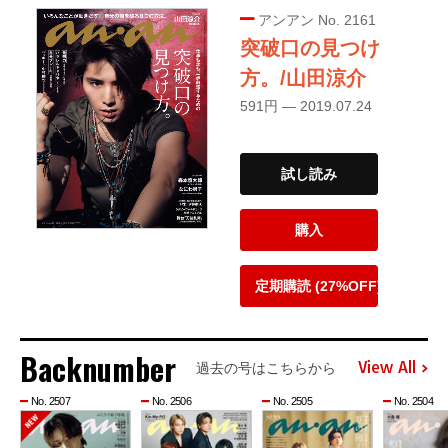
アンアン No. 2161
突破口の見つけ
方。/山田涼介
591円 — 2019.07.24
試し読み
購入
定期購読 (27%OFF)
Backnumber
View All
過去の号はこちらから
No. 2507
No. 2506
No. 2505
No. 2504