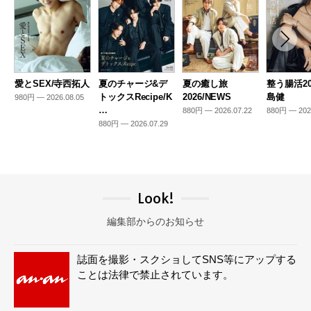
愛とSEX/寺西拓人
夏のチャージ&デ
夏の癒し旅
整う腸活20
トックスRecipe/K
2026/NEWS
島健
980円 — 2026.08.05
…
880円 — 2026.07.22
880円 — 202
880円 — 2026.07.29
Look!
編集部からのお知らせ
誌面を撮影・スクショしてSNS等にアップする
ことは法律で禁止されています。