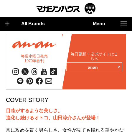
All Brands
Menu
毎日更新！ 公式サイトはこ
毎週水曜日発売
ちら
1970年創刊
anan
COVER STORY
目眩がするような美しさ。
進化し続けるオトコ、山田涼介さんが登場！
常に攻めを貫く男らしさ、女性が見ても憧れる華やかな