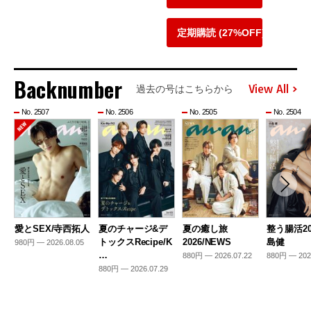
定期購読 (27%OFF)
Backnumber
View All
過去の号はこちらから
No. 2507
No. 2506
No. 2505
No. 2504
愛とSEX/寺西拓人
夏のチャージ&デ
夏の癒し旅
整う腸活20
トックスRecipe/K
2026/NEWS
島健
980円 — 2026.08.05
…
880円 — 2026.07.22
880円 — 202
880円 — 2026.07.29