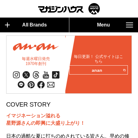
All Brands
Menu
毎日更新！ 公式サイトはこ
毎週水曜日発売
ちら
1970年創刊
anan
COVER STORY
イマジネーション溢れる
星野源さんの即興に大盛り上がり！
日本の過酷な夏に打ちのめされている皆さん、早めの修