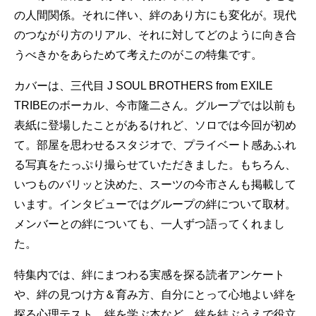
の人間関係。それに伴い、絆のあり方にも変化が。現代
のつながり方のリアル、それに対してどのように向き合
うべきかをあらためて考えたのがこの特集です。
カバーは、三代目 J SOUL BROTHERS from EXILE
TRIBEのボーカル、今市隆二さん。グループでは以前も
表紙に登場したことがあるけれど、ソロでは今回が初め
て。部屋を思わせるスタジオで、プライベート感あふれ
る写真をたっぷり撮らせていただきました。もちろん、
いつものバリッと決めた、スーツの今市さんも掲載して
います。インタビューではグループの絆について取材。
メンバーとの絆についても、一人ずつ語ってくれまし
た。
特集内では、絆にまつわる実感を探る読者アンケート
や、絆の見つけ方＆育み方、自分にとって心地よい絆を
探る心理テスト、絆を学ぶ本など、絆を結ぶうえで役立