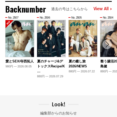
Backnumber
View All
過去の号はこちらから
No. 2507
No. 2506
No. 2505
No. 2504
愛とSEX/寺西拓人
夏のチャージ&デ
夏の癒し旅
整う腸活20
トックスRecipe/K
2026/NEWS
島健
980円 — 2026.08.05
…
880円 — 2026.07.22
880円 — 202
880円 — 2026.07.29
Look!
編集部からのお知らせ