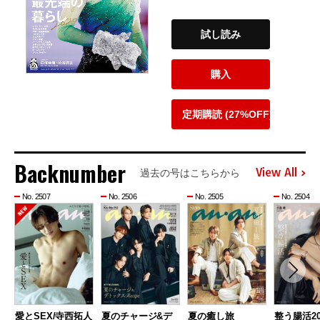
試し読み
購入
定期購読 (27%OFF)
Backnumber
View All
過去の号はこちらから
No. 2507
No. 2506
No. 2505
No. 2504
愛とSEX/寺西拓人
夏のチャージ&デ
夏の癒し旅
整う腸活20