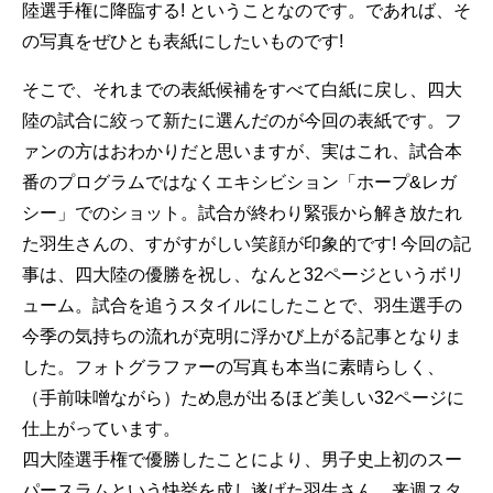
陸選手権に降臨する! ということなのです。であれば、そ
の写真をぜひとも表紙にしたいものです!
そこで、それまでの表紙候補をすべて白紙に戻し、四大
陸の試合に絞って新たに選んだのが今回の表紙です。フ
ァンの方はおわかりだと思いますが、実はこれ、試合本
番のプログラムではなくエキシビション「ホープ&レガ
シー」でのショット。試合が終わり緊張から解き放たれ
た羽生さんの、すがすがしい笑顔が印象的です! 今回の記
事は、四大陸の優勝を祝し、なんと32ページというボリ
ューム。試合を追うスタイルにしたことで、羽生選手の
今季の気持ちの流れが克明に浮かび上がる記事となりま
した。フォトグラファーの写真も本当に素晴らしく、
（手前味噌ながら）ため息が出るほど美しい32ページに
仕上がっています。
四大陸選手権で優勝したことにより、男子史上初のスー
パースラムという快挙を成し遂げた羽生さん。来週スタ