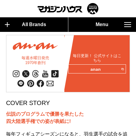
All Brands
Menu
毎日更新！ 公式サイトはこ
毎週水曜日発売
ちら
1970年創刊
anan
COVER STORY
伝説のプログラムで優勝を果たした
四大陸選手権での姿が表紙に!
毎年フィギュアシーズンになると、羽生選手の試合を追