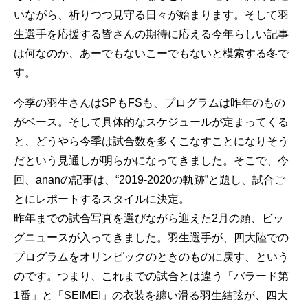
いながら、祈りつつ見守る日々が始まります。そして羽
生選手を応援する皆さんの期待に応える今年らしい記事
は何なのか、あーでもないこーでもないと模索する冬で
す。
今季の羽生さんはSPもFSも、プログラムは昨年のもの
がベース。そして具体的なスケジュールが定まってくる
と、どうやら今季は試合数を多くこなすことになりそう
だという見通しが明らかになってきました。そこで、今
回、ananの記事は、“2019‐2020の軌跡”と題し、試合ご
とにレポートするスタイルに決定。
昨年までの試合写真を選びながら迎えた2月の頭、ビッ
グニュースが入ってきました。羽生選手が、四大陸での
プログラムをオリンピックのときのものに戻す、という
のです。つまり、これまでの試合とは違う「バラード第
1番」と「SEIMEI」の衣装を纏い滑る羽生結弦が、四大