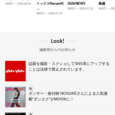
トックスRecipe/K
2026/NEWS
島健
980円 — 2026.08.05
…
880円 — 2026.07.22
880円 — 202
880円 — 2026.07.29
Look!
編集部からのお知らせ
誌面を撮影・スクショしてSNS等にアップする
ことは法律で禁止されています。
本
ダンサー・振付師 NOSUKEさんによる人気連
載“ダンエク”がMOOKに！
本