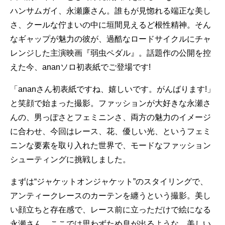
ハンサムガイ、永瀬廉さん。誰もが見惚れる端正な美し
さ、クールな佇まいの中に垣間見えるど根性精神。そん
なギャップが魅力の彼が、過酷なロードサイクルにチャ
レンジした主演映画『弱虫ペダル』。話題作の公開を控
えた今、ananソロ初表紙でご登場です!
「ananさん初表紙ですね、嬉しいです。がんばります!」
と笑顔で始まった撮影。ファッションが大好きな永瀬さ
んの、男っぽさとフェミニンさ、両方の魅力のイメージ
に合わせ、今回はレース、花、優しい光、というフェミ
ニンな要素を取り入れた世界で、モードなファッション
シューティングに挑戦しました。
まずは“ジャケットオンジャケット”のスタイリングで、
アンティークレースのカーテンを纏うという撮影。美し
い顔立ちと存在感で、レース前に立っただけで絵になる
永瀬さん。ここでは思わずため息が出るような、美しい