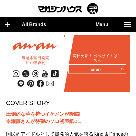
All Brands
Menu
毎日更新！ 公式サイトはこ
毎週水曜日発売
ちら
1970年創刊
anan
COVER STORY
圧倒的な華を持つイケメンが降臨!
永瀬廉さんが待望のソロ初表紙に。
国民的アイドルとして爆発的人気を誇るKing & Princeの