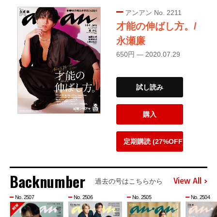
アンアン No. 2211
才能の伸ばし方。/
永瀬廉
650円 — 2020.07.29
試し読み
購入
定期購読 (27%OFF)
Backnumber
View All
過去の号はこちらから
No. 2507
No. 2506
No. 2505
No. 2504