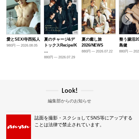
愛とSEX/寺西拓人
夏のチャージ&デ
夏の癒し旅
整う腸活20
トックスRecipe/K
2026/NEWS
島健
980円 — 2026.08.05
…
880円 — 2026.07.22
880円 — 202
880円 — 2026.07.29
Look!
編集部からのお知らせ
誌面を撮影・スクショしてSNS等にアップする
ことは法律で禁止されています。