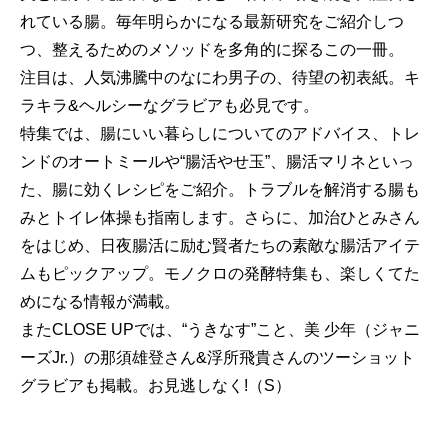
れている腸。毎年明らかになる最新研究をご紹介しつ
つ、整えるためのメソッドを多角的に探るこの一冊。
注目は、人気沸騰中のなにわ男子の、待望の初表紙。キ
ラキラ&ヘルシーなグラビアも必見です。
特集では、腸にいい暮らしについてのアドバイス、トレ
ンドのオートミールや“腸活やせ玉”、腸活マリネといっ
た、腸に効くレシピをご紹介。トラブルを解消する腸も
みとトイレ体操も指南します。さらに、加治ひとみさん
をはじめ、日夜腸活に励む賢者たちの素敵な腸活アイテ
ムもピックアップ。モノクロの発酵特集も、楽しくてた
めになる情報が満載。
またCLOSE UPでは、“うきなす”こと、美 少年（ジャニ
ーズJr.）の那須雄登さん&浮所飛貴さんのツーショット
グラビアも掲載。お見逃しなく!（S）