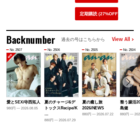
定期購読 (27%OFF)
Backnumber
View All
過去の号はこちらから
No. 2507
No. 2506
No. 2505
No. 2504
愛とSEX/寺西拓人
夏のチャージ&デ
夏の癒し旅
整う腸活20
トックスRecipe/K
2026/NEWS
島健
980円 — 2026.08.05
…
880円 — 2026.07.22
880円 — 202
880円 — 2026.07.29